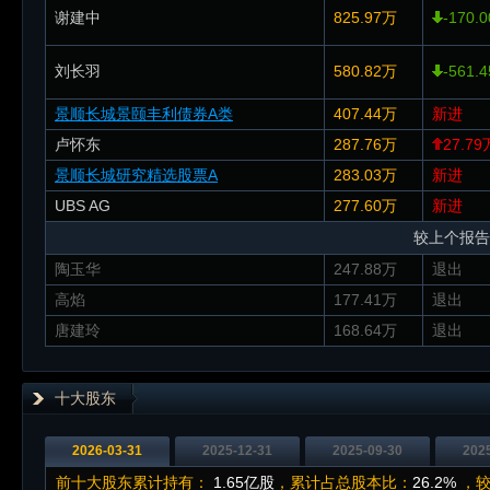
谢建中
825.97万
-170.
刘长羽
580.82万
-561.
景顺长城景颐丰利债券A类
407.44万
新进
卢怀东
287.76万
27.79
景顺长城研究精选股票A
283.03万
新进
UBS AG
277.60万
新进
较上个报告
陶玉华
247.88万
退出
高焰
177.41万
退出
唐建玲
168.64万
退出
十大股东
2026-03-31
2025-12-31
2025-09-30
202
前十大股东累计持有：
1.65亿股
，累计占总股本比：
26.2%
，较