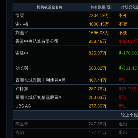
机构或基金名称
持有数量(股)
持股变化(
徐缓
7204.19万
不变
谢小梅
4006.45万
不变
刘燕平
1696.03万
不变
香港中央结算有限公司
938.46万
428.27
谢建中
825.97万
-170.0
刘长羽
580.82万
-561.4
景顺长城景颐丰利债券A类
407.44万
新进
卢怀东
287.76万
27.79万
景顺长城研究精选股票A
283.03万
新进
UBS AG
277.60万
新进
较上个报
陶玉华
247.88万
退出
高焰
177.41万
退出