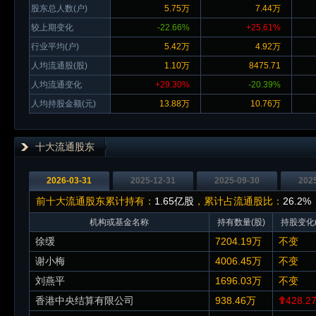
股东总人数(户)
5.75万
7.44万
较上期变化
-22.66%
+25.61%
行业平均(户)
5.42万
4.92万
人均流通股(股)
1.10万
8475.71
人均流通变化
+29.30%
-20.39%
人均持股金额(元)
13.88万
10.76万
十大流通股东
2026-03-31
2025-12-31
2025-09-30
202
前十大流通股东累计持有：
1.65亿股
，累计占流通股比：
26.2%
机构或基金名称
持有数量(股)
持股变化(
徐缓
7204.19万
不变
谢小梅
4006.45万
不变
刘燕平
1696.03万
不变
香港中央结算有限公司
938.46万
428.2