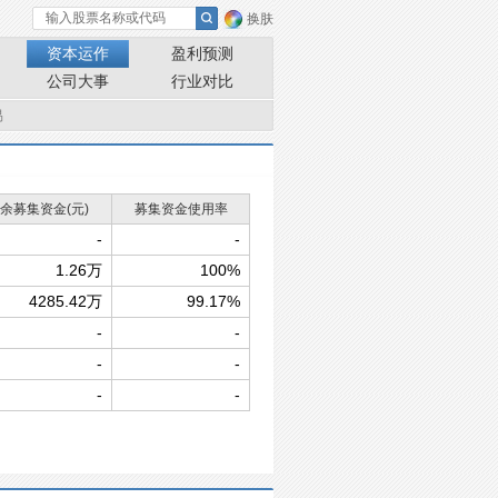
换肤
资本运作
盈利预测
公司大事
行业对比
易
余募集资金(元)
募集资金使用率
-
-
1.26万
100%
4285.42万
99.17%
-
-
-
-
-
-