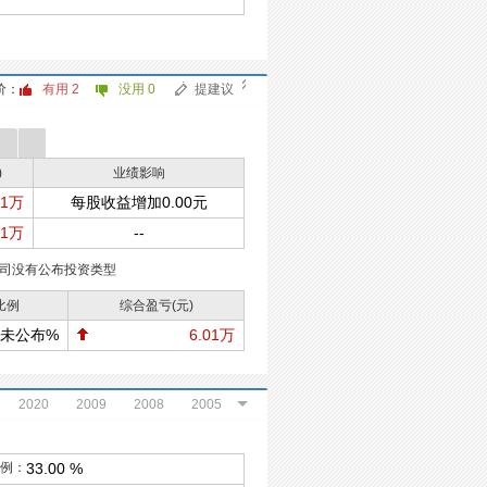
价：
有用
2
没用
0
提建议
)
业绩影响
01万
每股收益增加0.00元
01万
--
司没有公布投资类型
比例
综合盈亏(元)
未公布%
6.01万
2020
2009
2008
2005
2002
2001
例：
33.00 %