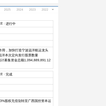
2025
2024
2023
2022
2020
2019
2018
2017
度：
进行中
2013
2012
2009
2005
作用，加快打造宁波远洋航运龙头
远洋本次定向发行股票数量
集资金总额1,094,889,891.12
度：
完成
33%股权无偿划转至广西国控资本运