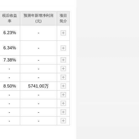
税后收益
预测年新增净利润
项目
率
(元)
简介
6.23%
-
6.34%
-
7.38%
-
-
-
-
-
8.50%
5741.00万
-
-
-
-
-
-
-
-