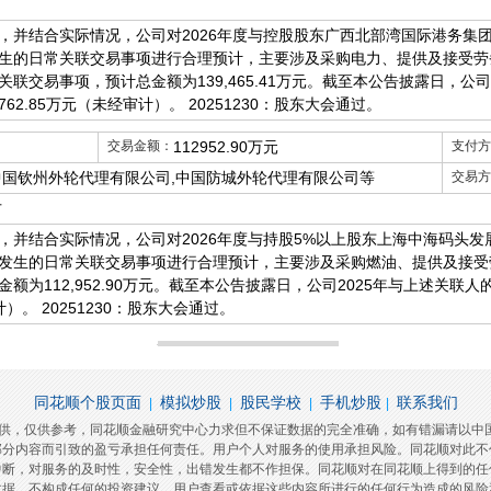
，并结合实际情况，公司对2026年度与控股股东广西北部湾国际港务集
生的日常关联交易事项进行合理预计，主要涉及采购电力、提供及接受劳
联交易事项，预计总金额为139,465.41万元。截至本公告披露日，公
762.85万元（未经审计）。 20251230：股东大会通过。
交易金额：
112952.90万元
支付方
中国钦州外轮代理有限公司,中国防城外轮代理有限公司等
交易方
方
，并结合实际情况，公司对2026年度与持股5%以上股东上海中海码头
发生的日常关联交易事项进行合理预计，主要涉及采购燃油、提供及接受
额为112,952.90万元。截至本公告披露日，公司2025年与上述关联
审计）。 20251230：股东大会通过。
同花顺个股页面
模拟炒股
股民学校
手机炒股
联系我们
|
|
|
|
提供，仅供参考，同花顺金融研究中心力求但不保证数据的完全准确，如有错漏请以中
部分内容而引致的盈亏承担任何责任。用户个人对服务的使用承担风险。同花顺对此不
中断，对服务的及时性，安全性，出错发生都不作担保。同花顺对在同花顺上得到的任
数据，不构成任何的投资建议，用户查看或依据这些内容所进行的任何行为造成的风险