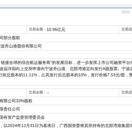
2026
2021
交易金额：
10.95亿元
交易进
2015
司部分股权
2004
宁波舟山港股份有限公司
、链接全球的综合航运服务商”的发展目标，进一步发挥上市公司融资平台
波远洋拟向上交所申请向宁波舟山港、北部湾港定向发行A股股票。宁波
其发行前总股本的11.11%，占其发行后总股本的10%，发行价格7.53元/股，预计募
交易金额：
--
交易进
有限公司33%股权
限责任公司
国有资产监督管理委员会
，以2024年12月31日为基准日，广西国资委将其所持有的北部湾港集团