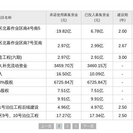
承诺使用募集资金
已投入募集资金
建设期
项目名称
(元)
(元)
(年)
区北暮作业区南4号南5
19.82亿
6.78亿
2.00
区北暮作业区南7号至南
2.97亿
2.99亿
2.67
工程(六期)
2.97亿
2.91亿
3.00
久补充流动资金
3459.70万
3460.15万
-
入
16.50亿
10.09亿
-
0%股权
6725.84万
6725.84万
-
%股权
7.51亿
7.51亿
-
9.91亿
9.91亿
-
1号泊位工程后续建设
4.96亿
4.97亿
2.50
9号、10号泊位工程
17.27亿
17.34亿
2.50
上一页
1
2
3
下一页