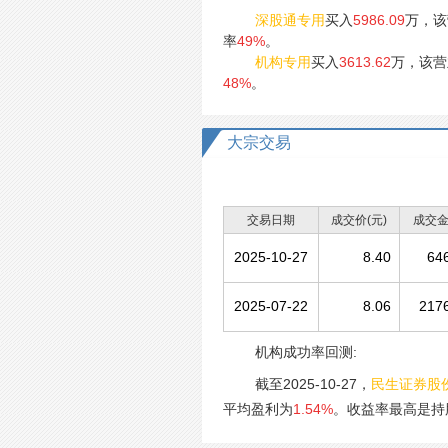
深股通专用
买入
5986.09
万，该
率
49%
。
机构专用
买入
3613.62
万，该营
48%
。
大宗交易
交易日期
成交价(元)
成交金
2025-10-27
8.40
64
2025-07-22
8.06
217
机构成功率回测:
截至2025-10-27，
民生证券股
平均盈利为
1.54%
。收益率最高是持