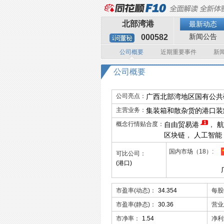
北部湾港
最新动态
新闻公告
000582
公司概要
近期重要事件
新
公司概要
公司亮点：
广西北部湾地区国有公共
主营业务：
集装箱和散杂货的港口装
概念行情贴合度：
自由贸易港
，
航
区块链
，
人工智能
国内市场（18）
可比公司：
(港口)
市盈率(动态)：
34.354
每股
市盈率(静态)：
30.36
营业
市净率：
1.54
净利