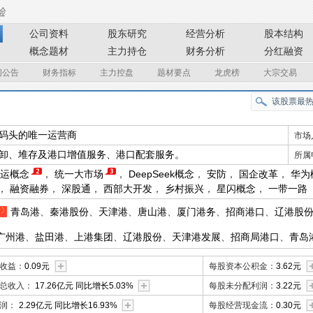
公司资料
股东研究
经营分析
股本结构
概念题材
主力持仓
财务分析
分红融资
闻公告
财务指标
主力控盘
题材要点
龙虎榜
大宗交易
码头的唯一运营商
市场
卸、堆存及港口增值服务、港口配套服务。
所属
运概念
，
统一大市场
，
DeepSeek概念
，
安防
，
国企改革
，
华为
，
融资融券
，
深股通
，
西部大开发
，
乡村振兴
，
星闪概念
，
一带一路
青岛港
、
秦港股份
、
天津港
、
唐山港
、
厦门港务
、
招商港口
、
辽港股
广州港
、
盐田港
、
上港集团
、
辽港股份
、
天津港发展
、
招商局港口
、
青岛
港口
、
日照港裕廊
、
秦港股份
收益：
0.09元
每股资本公积金：
3.62元
总收入：
17.26亿元 同比增长5.03%
每股未分配利润：
3.22元
润：
2.29亿元 同比增长16.93%
每股经营现金流：
0.30元