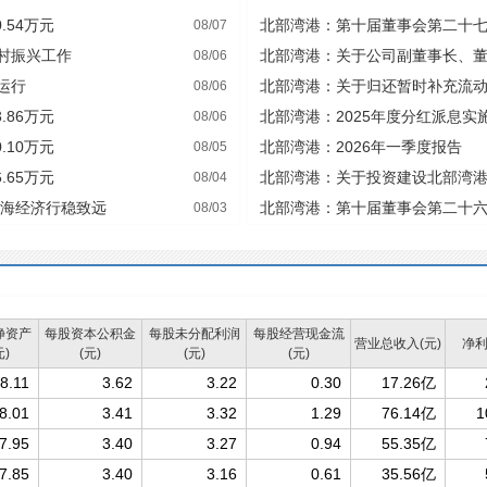
.54万元
北部湾港：第十届董事会第二十
08/07
村振兴工作
北部湾港：关于公司副董事长、
08/06
理的公告
运行
北部湾港：关于归还暂时补充流
08/06
.86万元
北部湾港：2025年度分红派息实
08/06
.10万元
北部湾港：2026年一季度报告
08/05
.65万元
北部湾港：关于投资建设北部湾
08/04
作业区6号至8号泊位工程的公告
向海经济行稳致远
北部湾港：第十届董事会第二十
08/03
净资产
每股资本公积金
每股未分配利润
每股经营现金流
营业总收入(元)
净利
元)
(元)
(元)
(元)
8.11
3.62
3.22
0.30
17.26亿
8.01
3.41
3.32
1.29
76.14亿
1
7.95
3.40
3.27
0.94
55.35亿
7.85
3.40
3.16
0.61
35.56亿