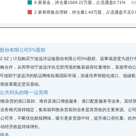
8 家基金，持仓量1569.22万股，占流通盘0.71%
明
2 家券商集合理财，持仓量1.44万股，占流通盘不足0.
股份有限公司5%股权
582.SZ ) 计划购买宁波远洋运输股份有限公司5%股权。该事项进度为进
战略合作，从而带动宁波远洋在北部湾港的集装箱吞吐量增长，直接带动
司可借助宁波远洋的航运网络拓展国际市场，加速培养智能化港口、低碳
长期发展奠定坚实基础。
公共码头的唯一运营商
散杂货的港口装卸、堆存及港口增值服务、港口配套服务等业务。其经营
司业务模式保持稳定，集装箱和散杂货装卸业务是其营收的主要来源。公
流公司等，不断优化航线网络，吸引更多货源中转，提升港口吞吐量。此
推动经济效益持续增长。
服务