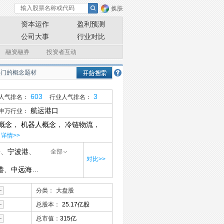
换肤
资本运作
盈利预测
公司大事
行业对比
融资融券
投资者互动
603
3
人气排名：
行业人气排名：
航运港口
申万行业：
概念
，
机器人概念
，
冷链物流
，
详情>>
份
、
宁波港
、
全部
对比>>
港
、
中远海运
分类：
大盘股
总股本：
25.17亿股
总市值：
315亿