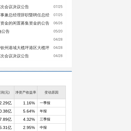
七次会议决议公告
07/25
董事兼总经理辞职暨聘任总经
07/25
动资金的闲置募集资金的公告
06/26
施公告
05/20
04/28
港钦州港域大榄坪港区大榄坪
04/28
六次会议决议公告
04/28
润(元)
净资产收益率
变动原因
2.29亿
1.16%
一季报
0.38亿
5.64%
年报
7.89亿
4.32%
三季报
5.31亿
2.95%
中报