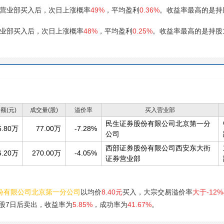
营业部买入后，次日上涨概率
49%
，平均盈利
0.36%
。收益率最高的是持
业部买入后，次日上涨概率
48%
，平均盈利
0.25%
。收益率最高的是持股
额(元)
成交量(股)
溢价率
买入营业部
民生证券股份有限公司北京第一分
6.80万
77.00万
-7.28%
公司
西部证券股份有限公司西安东大街
6.20万
270.00万
-4.05%
证券营业部
份有限公司北京第一分公司
以均价
8.40元
买入，大宗交易溢价率
大于-12%
股7日后卖出，收益率为
5.85%
，成功率为
41.67%
。