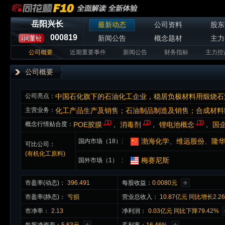
岳阳兴长
最新动态
公司资料
股东
000819
新闻公告
概念题材
主力
公司概要
近期重要事件
新闻公告
财务指标
主力控
公司概要
公司亮点：
中国石化旗下的石油化工企业，稳居负极材料用煅烧石
主营业务：
化工产品生产及销售；石油制品制造及销售；合成材料
概念行情贴合度：
POE胶膜
，
消毒剂
，
锂电池概念
，
国
渤海化学
、
维远股份
、
隆
国内市场（18）
可比公司：
(有机化工原料)
梅赛尼斯
国外市场（1）
市盈率(动态)：
396.491
每股收益：
0.0080元
市盈率(静态)：
亏损
营业总收入：
10.87亿元 同比增长2.2
市净率：
2.13
净利润：
0.03亿元 同比下降79.42%