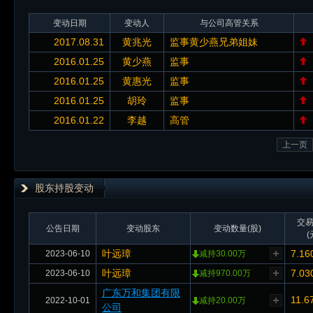
变动日期
变动人
与公司高管关系
2017.08.31
黄兆光
监事黄少燕兄弟姐妹
2016.01.25
黄少燕
监事
2016.01.25
黄惠光
监事
2016.01.25
胡玲
监事
2016.01.22
李越
高管
上一页
股东持股变动
交
公告日期
变动股东
变动数量(股)
(
叶远璋
7.16
2023-06-10
减持30.00万
叶远璋
7.03
2023-06-10
减持970.00万
广东万和集团有限
11.6
2022-10-01
减持20.00万
公司