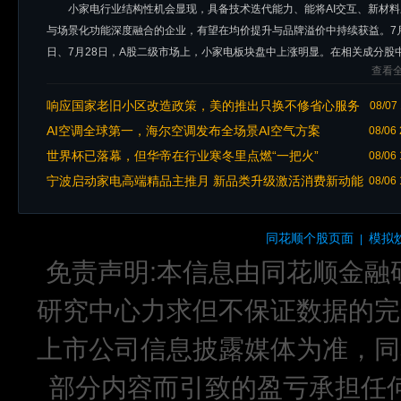
小家电行业结构性机会显现，具备技术迭代能力、能将AI交互、新材料
与场景化功能深度融合的企业，有望在均价提升与品牌溢价中持续获益。7月
日、7月28日，A股二级市场上，小家电板块盘中上涨明显。在相关成分股
查看全
道内倍轻松、九阳股
响应国家老旧小区改造政策，美的推出只换不修省心服务
08/07 
助力焕新厨居品质生活
AI空调全球第一，海尔空调发布全场景AI空气方案
08/06 
世界杯已落幕，但华帝在行业寒冬里点燃“一把火”
08/06 
宁波启动家电高端精品主推月 新品类升级激活消费新动能
08/06 
同花顺个股页面
模拟
|
免责声明:本信息由同花顺金融
研究中心力求但不保证数据的完
上市公司信息披露媒体为准，同
部分内容而引致的盈亏承担任