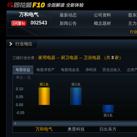
万和电气
最新动态
公司资料
股东
002543
新闻公告
概念题材
主力
行
行业地位
家用电器 -- 厨卫电器 -- 卫浴电器 （共
3
家）
三级行业分类：
每股收益
每股净资产
每股现金流
净利润
营业总收入
总资
单位：元
第1名
第2名
0.10
0.05
0.00
-0.05
第3名
万和电气
奥普科技
日出东方