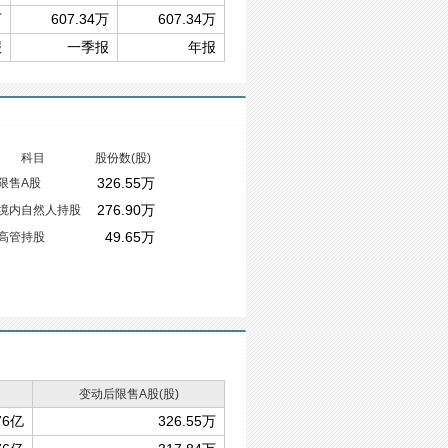
万
607.34万
607.34万
报
一季报
年报
科目
股份数(股)
326.55万
限售A股
276.90万
境内自然人持股
49.65万
高管持股
变动后限售A股(股)
76亿
326.55万