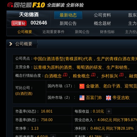
天佑德酒
最新动态
公司资料
股东
002646
新闻公告
概念题材
主力
公司概要
近期重要事件
新闻公告
财务指标
主力控
公司概要
公司亮点：
中国白酒清香型(青稞原料)代表，生产的青稞白酒在青
主营业务：
以青稞为原料的酒类、葡萄酒的研发、生产和销售。
概念行情贴合度：
白酒概念
，
粮食概念
，
乡村振兴
，
融
金徽酒
、
老白干酒
、
迎驾
国内市场（17）
可比公司：
(白酒烈酒)
百富门B
帝亚吉欧
国外市场（2）
市盈率(动态)：
16.801
每股收益：
0.10元
市盈率(静态)：
758.00
营业总收入：
4.06亿元 同比下降5.87
市净率：
1.13
净利润：
0.48亿元 同比下降28.18%