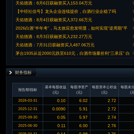
天佑德酒：8月6日获融资买入153.04万元
【中经社信号】龙头企业连续提价，白酒行业企稳了吗
天佑德酒：8月4日获融资买入372.66万元
2026白酒“半年考”，马太效应愈发明显，如何实现“逆周期”平
衡？
天佑德酒：8月3日获融资买入232.27万元
天佑德酒：7月31日获融资买入487.06万元
茅台1935从近2000元跌至610元，白酒市场量价利“三承压” 白
酒业半年报遇冷，本土厂家出招突围
财务指标
基本每股收益
每股净资产
每股资本公积金
每股未
报告期\指标
(元)
(元)
(元)
(元
0.10
6.02
2.72
2026-03-31
0.0090
5.91
2.72
2025-12-31
0.05
5.97
2.74
2025-09-30
0.11
6.00
2.76
2025-06-30