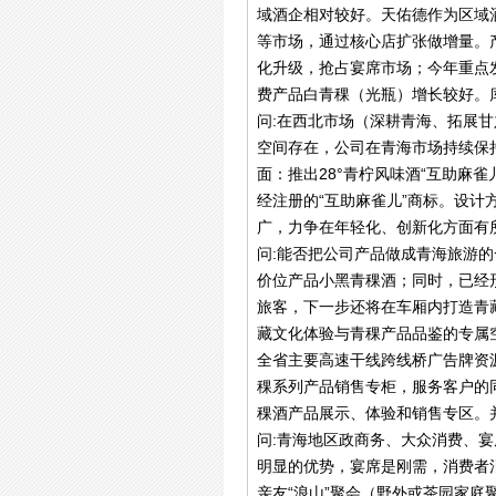
域酒企相对较好。天佑德作为区域
等市场，通过核心店扩张做增量。产
化升级，抢占宴席市场；今年重点
费产品白青稞（光瓶）增长较好。
问:在西北市场（深耕青海、拓展
空间存在，公司在青海市场持续保
面：推出28°青柠风味酒“互助麻
经注册的“互助麻雀儿”商标。设
广，力争在年轻化、创新化方面有
问:能否把公司产品做成青海旅游
价位产品小黑青稞酒；同时，已经
旅客，下一步还将在车厢内打造青
藏文化体验与青稞产品品鉴的专属
全省主要高速干线跨线桥广告牌资
稞系列产品销售专柜，服务客户的
稞酒产品展示、体验和销售专区。
问:青海地区政商务、大众消费、
明显的优势，宴席是刚需，消费者
亲友“浪山”聚会（野外或茶园家庭