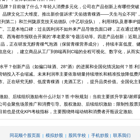
入品牌？目前做了什么？年轻人消费多元化，公司在产品创新上有哪些突破
、品牌文化三大维度。推出新价值诉求“天佑德青稞酒——天生与众不同”
暂列第二）和兰州陇原竞技天佑德队（中乙职业队），利用球队及赛事IP
广。三是本地口碑：过去因利润不如外来产品导致负面口碑，正在通过透
闻、西海都市报联合开展的“孝老爱亲”专题活动等。四是产品创新：近期
列产品，正在研发无醇青稞气泡酒（保留青稞营养成分），持续丰富低度、
信息化），建立商品从工厂到B端再到C端的全程可视化、数字化，从而
水平？创新产品（如偏口味酒、28°酒）的进展和全国化情况如何？答:
营销投入不会缩减。未来利润率主要依靠销量持续增长和精准投放降低费用
市。正在研究无醇、低度青稞酒（羌酒工艺），提升品类价值。全国化主
权激励、后续组织激励有什么计划？答:中秋规划：当前主要抓升学宴/谢师
公司会聚焦场景推广和消费引导。股权激励、后续组织激励：限制性股票
前也是优化KPI考核指标，主要围绕终端动销和消费者开瓶设定激励;
同花顺个股页面
模拟炒股
股民学校
手机炒股
联系我们
|
|
|
|