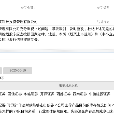
--
处罚金额：
处罚类型：
实科技投资管理有限公司
违规行为：
管理有限公司充分重视上述问题，吸取教训，及时整改，杜绝上述问题的
司控股股东应当按照国家法律、法规、本所《股票上市规则》和《中小企
及时地履行信息披露义务。
2025-06-19
8
家
调研机构名称
证券
国信证券
华鑫证券
开源证券
西部证券
西南证券
中信建投证券
 问:预计什么时候能够走出低谷？公司主导产品目前的库存情况如何
是怎样的？答:目前来看，行业整体依然困难。头部酒企库存虽然减少但