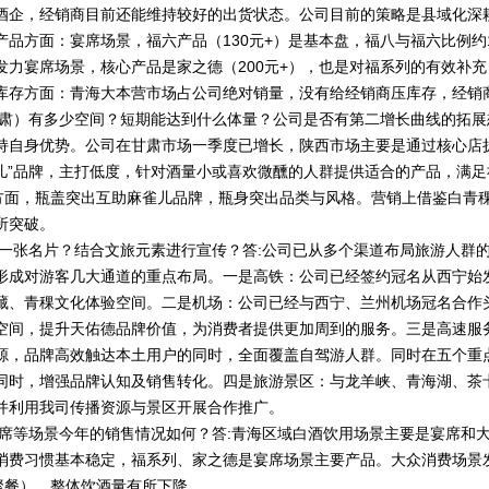
酒企，经销商目前还能维持较好的出货状态。公司目前的策略是县域化深
品方面：宴席场景，福六产品（130元+）是基本盘，福八与福六比例约
发力宴席场景，核心产品是家之德（200元+），也是对福系列的有效补
库存方面：青海大本营市场占公司绝对销量，没有给经销商压库存，经销
甘肃）有多少空间？短期能达到什么体量？公司是否有第二增长曲线的拓展
持自身优势。公司在甘肃市场一季度已增长，陕西市场主要是通过核心店
雀儿”品牌，主打低度，针对酒量小或喜欢微醺的人群提供适合的产品，满
计方面，瓶盖突出互助麻雀儿品牌，瓶身突出品类与风格。营销上借鉴白青
所突破。
的一张名片？结合文旅元素进行宣传？答:公司已从多个渠道布局旅游人群
形成对游客几大通道的重点布局。一是高铁：公司已经签约冠名从西宁始
藏、青稞文化体验空间。二是机场：公司已经与西宁、兰州机场冠名合作
空间，提升天佑德品牌价值，为消费者提供更加周到的服务。三是高速服
源，品牌高效触达本土用户的同时，全面覆盖自驾游人群。同时在五个重
同时，增强品牌认知及销售转化。四是旅游景区：与龙羊峡、青海湖、茶
并利用我司传播资源与景区开展合作推广。
宴席等场景今年的销售情况如何？答:青海区域白酒饮用场景主要是宴席和
消费习惯基本稳定，福系列、家之德是宴席场景主要产品。大众消费场景
聚餐），整体饮酒量有所下降。