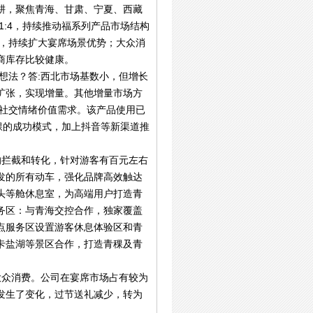
耕，聚焦青海、甘肃、宁夏、西藏
1:4，持续推动福系列产品市场结构
充，持续扩大宴席场景优势；大众消
商库存比较健康。
想法？答:西北市场基数小，但增长
扩张，实现增量。其他增量市场方
足社交情绪价值需求。该产品使用已
稞的成功模式，加上抖音等新渠道推
的拦截和转化，针对游客有百元左右
发的所有动车，强化品牌高效触达
头等舱休息室，为高端用户打造青
务区：与青海交控合作，独家覆盖
点服务区设置游客休息体验区和青
卡盐湖等景区合作，打造青稞及青
大众消费。公司在宴席市场占有较为
发生了变化，过节送礼减少，转为