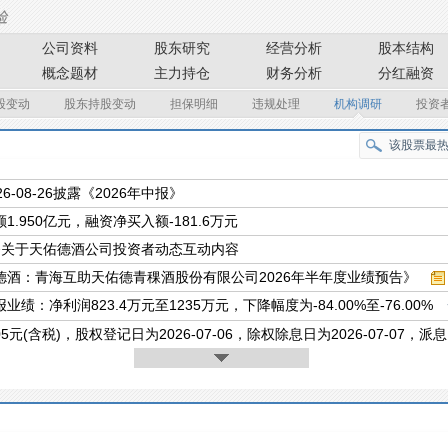
公司资料
股东研究
经营分析
股本结构
概念题材
主力持仓
财务分析
分红融资
股变动
股东持股变动
担保明细
违规处理
机构调研
投资
26-08-26披露《2026年中报》
1.950亿元，融资净买入额-181.6万元
条关于天佑德酒公司投资者动态互动内容
德酒：青海互助天佑德青稞酒股份有限公司2026年半年度业绩预告》
业绩：净利润823.4万元至1235万元，下降幅度为-84.00%至-76.00%
.05元(含税)，股权登记日为2026-07-06，除权除息日为2026-07-07，派息日