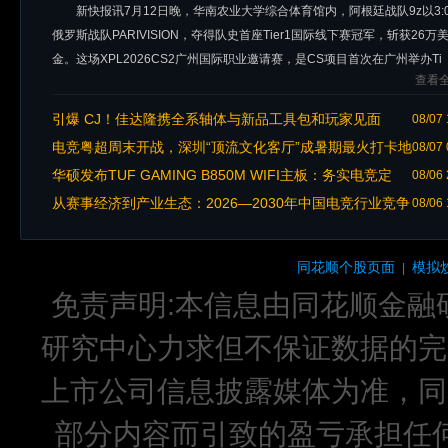
新快报讯7月12日晚，华南农业大学综合体育馆内，阿根廷战队9z以3:
俄罗斯战队PARIVISION，夺得队史首座Tier1国际线下赛冠军，斩获26万
金。这场XPL2026CS2广州国际职业邀请赛，是CS项目首次在广州举办Ti
查看全
引爆 CJ！佳达隆携全系轴体与新品工具包和玩家见面
08/07 
电竞粤超周末开战，深圳“顶流文化客厅”成暑期最火打卡地
08/07 
华硕发布TUF GAMING B850M WIFI主板：务实电竞定
08/06 
位，强化散热与易用性
从赛事经济到产业生态：2026—2030年中国电竞行业竞争
08/06 
格局与趋势前瞻
同花顺个股页面
模拟
|
免责声明:本信息由同花顺金融
研究中心力求但不保证数据的完
上市公司信息披露媒体为准，同
部分内容而引致的盈亏承担任