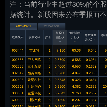
注：当前行业中超过30%的个
据统计。新股因未公布季报而不
2026-03-31
2025-12-31
每股收
每股净资
每股现金
净利
股票代码
股票简称
排名
益(元)
产(元)
流(元)
603444
吉比特
1
7.180
83.36
8.048
5
002558
巨人网络
2
0.5700
8.585
0.6954
10
002555
三七互娱
3
0.4000
6.553
0.1659
8
002517
恺英网络
4
0.3700
4.847
0.2003
7
002605
姚记科技
5
0.3348
9.323
0.3464
1
002602
世纪华通
6
0.2800
4.382
0.2633
20
300031
宝通科技
7
0.2642
9.763
0.2582
1
600633
浙数文化
8
0.1300
8.207
-0.1337
1
002174
游族网络
9
0.1100
4.632
-0.0184
1