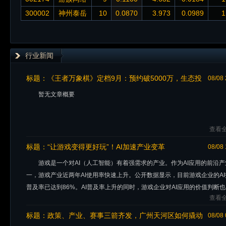
300002
神州泰岳
10
0.0870
3.973
0.0989
1
行业新闻
标题：
《王者万象棋》定档9月：预约破5000万，生态投
08/08 
入过亿，城市文旅计划首站落地青岛
暂无文章概要
查看全
标题：
“让游戏变得更好玩”！AI加速产业变革
08/08 
游戏是一个对AI（人工智能）有着强需求的产业。作为AI应用的前沿产
一，游戏产业近两年AI使用率快速上升。公开数据显示，目前游戏企业的AI
普及率已达到86%。AI普及率上升的同时，游戏企业对AI应用的价值判断
查看全
化。过去，游
标题：
政策、产业、赛事三箭齐发，广州天河区如何撬动
08/08 
电竞产业升级？