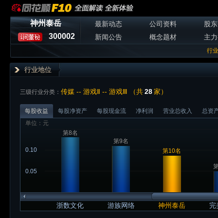
神州泰岳
最新动态
公司资料
股东
300002
新闻公告
概念题材
主力
行
行业地位
传媒 -- 游戏Ⅱ -- 游戏Ⅲ （共
28
家）
三级行业分类：
每股收益
每股净资产
每股现金流
净利润
营业总收入
总资
单位：元
第8名
第9名
0.10
第10名
第
0.05
浙数文化
游族网络
神州泰岳
完