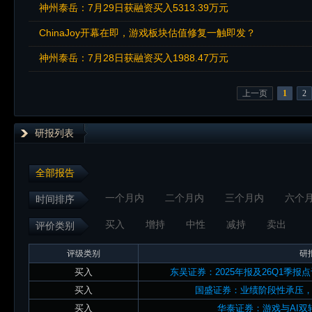
神州泰岳：7月29日获融资买入5313.39万元
ChinaJoy开幕在即，游戏板块估值修复一触即发？
神州泰岳：7月28日获融资买入1988.47万元
上一页
1
2
研报列表
全部报告
一个月内
二个月内
三个月内
六个
时间排序
买入
增持
中性
减持
卖出
评价类别
评级类别
研
买入
东吴证券：2025年报及26Q1季
买入
国盛证券：业绩阶段性承压
买入
华泰证券：游戏与AI