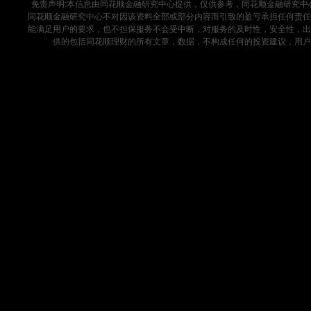
免责声明:本信息由同花顺金融研究中心提供，仅供参考，同花顺金融研究
同花顺金融研究中心不对因该资料全部或部分内容而引致的盈亏承担任何责任
能满足用户的要求，也不担保服务不会受中断，对服务的及时性，安全性，出
供的包括同花顺理财的所有文章，数据，不构成任何的投资建议，用户