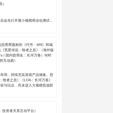
易）
工后会先行开展小规模商业化测试，
包括黑帮题材的《代号：MN》和城
游戏《荒星传说：牧者之息》（海外版
Agers / 国内曾用名：长河万卷）何时
交所互动易）
行布局，持续充实游戏产品储备。您
说：牧者之息》《LOA：长河万卷》
内容与玩法，尚未进入大规模投放阶
: 投资者关系互动平台）