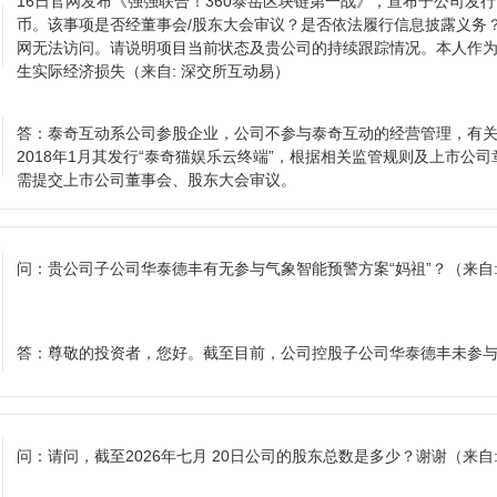
16日官网发布《强强联合！360泰岳区块链第一战》，宣布子公司发
币。该事项是否经董事会/股东大会审议？是否依法履行信息披露义务？
网无法访问。请说明项目当前状态及贵公司的持续跟踪情况。本人作为
生实际经济损失
（来自: 深交所互动易）
答：
泰奇互动系公司参股企业，公司不参与泰奇互动的经营管理，有
2018年1月其发行“泰奇猫娱乐云终端”，根据相关监管规则及上市公
需提交上市公司董事会、股东大会审议。
问：
贵公司子公司华泰德丰有无参与气象智能预警方案“妈祖”？
（来自
答：
尊敬的投资者，您好。截至目前，公司控股子公司华泰德丰未参与
问：
请问，截至2026年七月 20日公司的股东总数是多少？谢谢
（来自