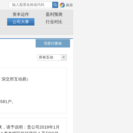
换肤
资本运作
盈利预测
公司大事
行业对比
我要问董秘
所有互动
: 深交所互动易）
581户。
，请予说明：贵公司2018年1月