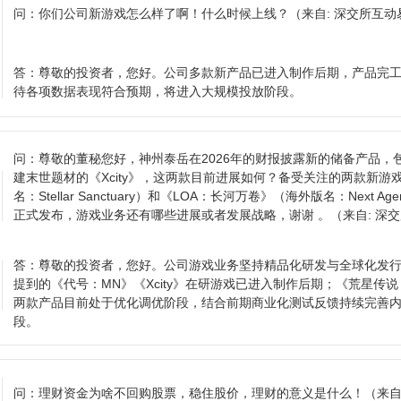
问：
你们公司新游戏怎么样了啊！什么时候上线？
（来自: 深交所互动
答：
尊敬的投资者，您好。公司多款新产品已进入制作后期，产品完
待各项数据表现符合预期，将进入大规模投放阶段。
问：
尊敬的董秘您好，神州泰岳在2026年的财报披露新的储备产品，
建末世题材的《Xcity》，这两款目前进展如何？备受关注的两款新
名：Stellar Sanctuary）和《LOA：长河万卷》（海外版名：Next 
正式发布，游戏业务还有哪些进展或者发展战略，谢谢 。
（来自: 深
答：
尊敬的投资者，您好。公司游戏业务坚持精品化研发与全球化发
提到的《代号：MN》《Xcity》在研游戏已进入制作后期；《荒星传
两款产品目前处于优化调优阶段，结合前期商业化测试反馈持续完善
段。
问：
理财资金为啥不回购股票，稳住股价，理财的意义是什么！
（来自