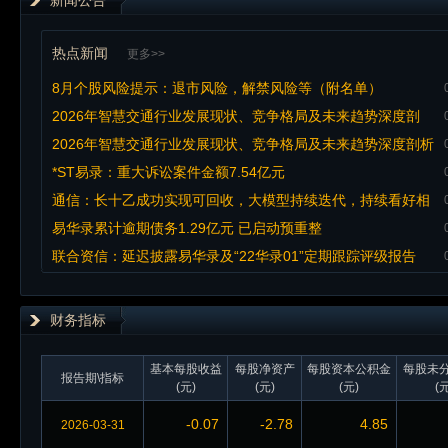
新闻公告
热点新闻
更多>>
8月个股风险提示：退市风险，解禁风险等（附名单）
2026年智慧交通行业发展现状、竞争格局及未来趋势深度剖
析，涉及阿里、华为、海康威视、大华股份等头部企业
2026年智慧交通行业发展现状、竞争格局及未来趋势深度剖析
*ST易录：重大诉讼案件金额7.54亿元
通信：长十乙成功实现可回收，大模型持续迭代，持续看好相
关产业链投资机会
易华录累计逾期债务1.29亿元 已启动预重整
联合资信：延迟披露易华录及“22华录01”定期跟踪评级报告
财务指标
基本每股收益
每股净资产
每股资本公积金
每股未
报告期\指标
(元)
(元)
(元)
(元
-0.07
-2.78
4.85
2026-03-31