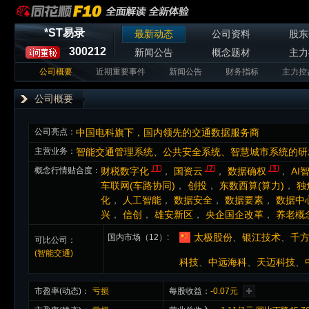
*ST易录
最新动态
公司资料
股东
300212
新闻公告
概念题材
主力
公司概要
近期重要事件
新闻公告
财务指标
主力控
公司概要
公司亮点：
中国电科旗下，国内领先的交通数据服务商
主营业务：
智能交通管理系统、公共安全系统、智慧城市系统的研
概念行情贴合度：
财税数字化
，
国资云
，
数据确权
，
AI
车联网(车路协同)
，
创投
，
东数西算(算力)
，
独
化
，
人工智能
，
数据安全
，
数据要素
，
数据中心
兴
，
信创
，
雄安新区
，
央企国企改革
，
养老概
太极股份
、
银江技术
、
千
国内市场（12）
可比公司：
(智能交通)
科技
、
中远海科
、
天迈科技
、
市盈率(动态)：
亏损
每股收益：
-0.07元