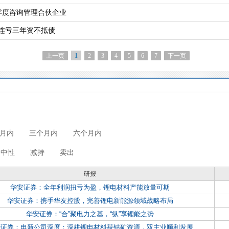
零度咨询管理合伙企业
，连亏三年资不抵债
上一页
2
3
4
5
6
7
下一页
1
月内
三个月内
六个月内
中性
减持
卖出
研报
华安证券：全年利润扭亏为盈，锂电材料产能放量可期
华安证券：携手华友控股，完善锂电新能源领域战略布局
华安证券：“合”聚电力之基，“纵”享锂能之势
开证券：电新公司深度：深耕锂电材料获钴矿资源，双主业顺利发展