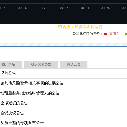
ul-14
Jul-16
Jul-20
Jul-22
Jul-24
Jul-28
Jul
20260727
09:06
ST合纵：投资基金拟减资
您对此栏目的评价：
有用
0
重大事项
股份变动公告
决议公告
情况的公告
实施其他风险警示相关事项的进展公告
启动预重整并指定临时管理人的公告
基金拟减资的公告
次会议决议公告
整及预重整的专项自查公告