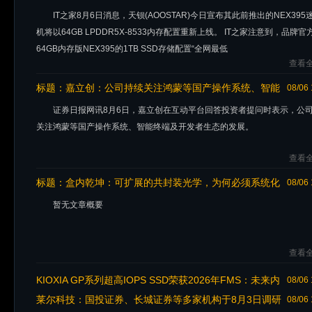
64GB 内存
IT之家8月6日消息，天钡(AOOSTAR)今日宣布其此前推出的NEX395
机将以64GB LPDDR5X-8533内存配置重新上线。 IT之家注意到，品牌官
64GB内存版NEX395的1TB SSD存储配置“全网最低
查看全
标题：
嘉立创：公司持续关注鸿蒙等国产操作系统、智能
08/06 
终端及开发者生态的发展
证券日报网讯8月6日，嘉立创在互动平台回答投资者提问时表示，公
关注鸿蒙等国产操作系统、智能终端及开发者生态的发展。
查看全
标题：
盒内乾坤：可扩展的共封装光学，为何必须系统化
08/06 
构建
暂无文章概要
查看全
KIOXIA GP系列超高IOPS SSD荣获2026年FMS：未来内
08/06 
存与存储展“最佳展品”大奖
莱尔科技：国投证券、长城证券等多家机构于8月3日调研
08/06 