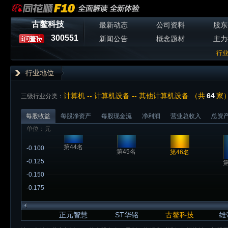
古鳌科技
最新动态
公司资料
股东
300551
新闻公告
概念题材
主力
行
行业地位
计算机 -- 计算机设备 -- 其他计算机设备 （共
64
家
三级行业分类：
每股收益
每股净资产
每股现金流
净利润
营业总收入
总资
单位：元
第44名
-0.100
第45名
第46名
-0.125
第
-0.150
-0.175
正元智慧
ST华铭
古鳌科技
雄