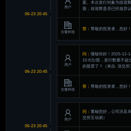
案。本次发行对象为徐迎辉，
用户
股，徐迎辉是否已经放弃
06-23 20:45
答：
尊敬的投资者，您好
古鳌科技
问：
懂秘你好！2025-
10.8元/股，发行数量不
用户
的股票了？
（来自: 深交
06-23 20:45
答：
尊敬的投资者，您好
古鳌科技
问：
董秘您好，公司涉及东
交所互动易）
用户
06-23 20:45