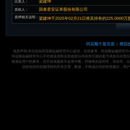
梁建坤
出质人：
国泰君安证券股份有限公司
质权人：
质押相关说明：
梁建坤于2025年02月21日将其持有的225.00
同花顺个股页面
模拟
|
免责声明:本信息由同花顺金融研究中心提供，仅供参考，同花顺金融研究
同花顺金融研究中心不对因该资料全部或部分内容而引致的盈亏承担任何责任
能满足用户的要求，也不担保服务不会受中断，对服务的及时性，安全性，出
供的包括同花顺理财的所有文章，数据，不构成任何的投资建议，用户