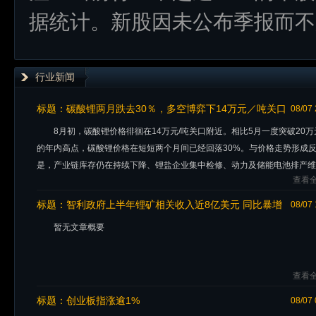
据统计。新股因未公布季报而不
行业新闻
标题：
碳酸锂两月跌去30％，多空博弈下14万元／吨关口
08/07 
承压
8月初，碳酸锂价格徘徊在14万元/吨关口附近。相比5月一度突破20万
的年内高点，碳酸锂价格在短短两个月间已经回落30%。与价格走势形成
是，产业链库存仍在持续下降、锂盐企业集中检修、动力及储能电池排产维
查看全
位。目前，碳酸锂远月
标题：
智利政府上半年锂矿相关收入近8亿美元 同比暴增
08/07 
427%
暂无文章概要
查看全
标题：
创业板指涨逾1%
08/07 