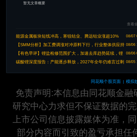
暂无文章概要
查看全
能源金属板块短线冲高，寒锐钴业、腾远钴业涨超10%
08/07 
【SMM分析】加工费调涨对冲原料下行，行业整体供应持
08/06 
续偏紧
【有色早评】锂盐检修范围扩大，加速去库趋势延续，锂
08/06 
价反弹
碳酸锂深度报告：产能逐步释放，2027年全年仍难言过剩
08/05 
（附下载）
同花顺个股页面
模拟
|
免责声明:本信息由同花顺金融
研究中心力求但不保证数据的完
上市公司信息披露媒体为准，同
部分内容而引致的盈亏承担任