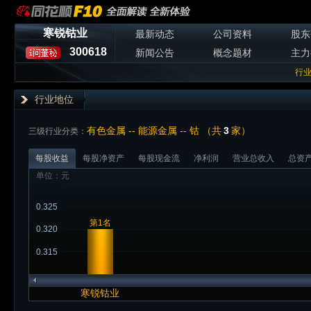
寒锐钴业
最新动态
公司资料
股东
300618
新闻公告
概念题材
主力
行
行业地位
有色金属 -- 能源金属 -- 钴 （共
3
家）
三级行业分类：
每股收益
每股净资产
每股现金流
净利润
营业总收入
总资
单位：元
0.325
第1名
0.320
0.315
寒锐钴业