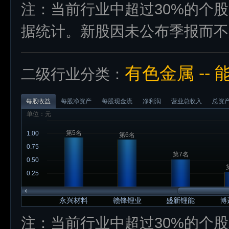
注：当前行业中超过30%的个
据统计。新股因未公布季报而不
有色金属 --
二级行业分类：
每股收益
每股净资产
每股现金流
净利润
营业总收入
总资
单位：元
第5名
1.00
第6名
0.75
第7名
0.50
0.25
永兴材料
赣锋锂业
盛新锂能
博
注：当前行业中超过30%的个