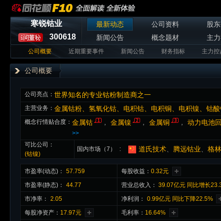
寒锐钴业
最新动态
公司资料
股东
300618
新闻公告
概念题材
主力
公司概要
近期重要事件
新闻公告
财务指标
主力控
公司概要
公司亮点：
世界知名的专业钴粉制造商之一
主营业务：
概念行情贴合度：
金属钴
，
金属镍
，
金属铜
，
动力电池
>>
可比公司：
道氏技术
、
腾远钴业
、
格
国内市场（7）
(钴镍)
市盈率(动态)：
57.759
每股收益：
0.32元
市盈率(静态)：
44.77
营业总收入：
39.07亿元 同比增长23.
市净率：
2.05
净利润：
0.99亿元 同比下降22.5%
每股净资产：
17.97元
毛利率：
16.64%