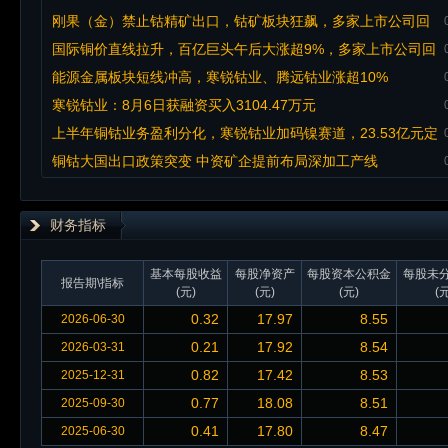
去何从！
刚果（金）禁止钴精矿出口，钴矿板块狂飙，多家上市公司回
应影响
国际铜价直线拉升，百亿巨头午后大涨超9%，多家上市公司回
应
能源金属板块短线冲高，寒锐钴业、腾远钴业涨超10%
寒锐钴业：8月6日获融资买入3104.47万元
上半年铜钴业务盈利分化，寒锐钴业加码镍赛道，23.53亿元定
增成效待考
铜钴大国出口政策突变 中资矿企提前布局深加工产线
财务指标
基本每股收益
每股净资产
每股资本公积金
每股未
报告期\指标
(元)
(元)
(元)
(元
0.32
17.97
8.55
2026-06-30
0.21
17.92
8.54
2026-03-31
0.82
17.42
8.53
2025-12-31
0.77
18.08
8.51
2025-09-30
0.41
17.80
8.47
2025-06-30