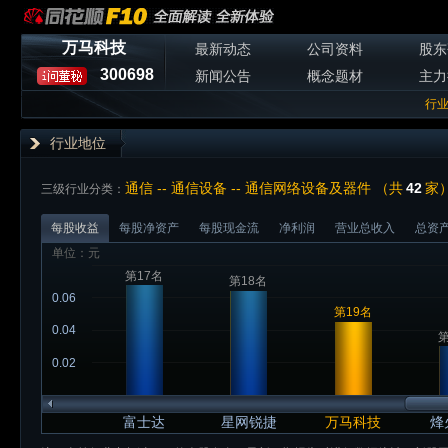
万马科技
最新动态
公司资料
股东
300698
新闻公告
概念题材
主力
行
行业地位
通信 -- 通信设备 -- 通信网络设备及器件 （共
42
家
三级行业分类：
每股收益
每股净资产
每股现金流
净利润
营业总收入
总资
单位：元
第17名
第18名
0.06
第19名
0.04
第
0.02
富士达
星网锐捷
万马科技
烽