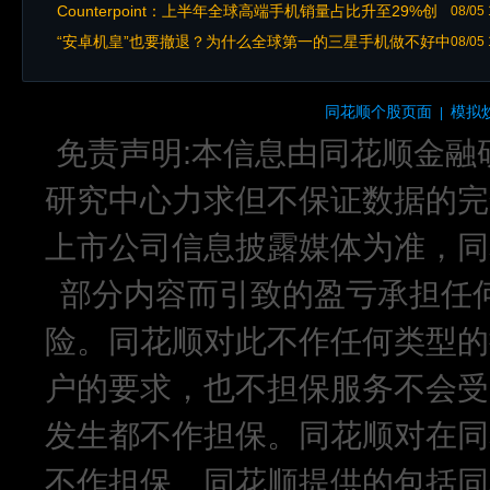
Counterpoint：上半年全球高端手机销量占比升至29%创
08/05 
新高
“安卓机皇”也要撤退？为什么全球第一的三星手机做不好中
08/05 
国市场
同花顺个股页面
模拟
|
免责声明:本信息由同花顺金融
研究中心力求但不保证数据的完
上市公司信息披露媒体为准，同
部分内容而引致的盈亏承担任
险。同花顺对此不作任何类型的
户的要求，也不担保服务不会受
发生都不作担保。同花顺对在同
不作担保。同花顺提供的包括同