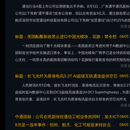
通信行业A股上市公司近期密集出手并购。8月5日，广东通宇通讯股份
公司(以下简称“通宇通讯”)发布公告称，拟以自有资金3亿元，通过股份受
购买深圳市佳贤通信科技股份有限公司(以下简称“佳贤通信”)合计约25%的
查看全
公告显示，
标题：
美国酝酿新政禁止进口中国光模块，花旗：禁令想
08/05 
落地？没那么容易！
一则消息搅动了整个光模块赛道——美国政府正考虑对用于AI数据中心
国制造光学组件实施进口禁令。事实上，中国光模块厂商早已是全球供应链
心支柱，一纸禁令真的能彻底切断供给吗？花旗银行最新发布的研究报告给
查看全
相对冷静的判断：这不会是
标题：
长飞光纤为香港电讯3.2T AI超级互联通道提供空芯
08/05 
光纤光缆
人民财讯8月5日电，据长飞光纤消息，香港电讯近日宣布，将推出3.2T
超低时延AI数据中心互联(DCI)超级高速通道(AI DCI Superhighway)，为
类首创方案。该项目中，长飞光纤为香港电讯提供自主研发的空芯光纤光
查看全
中通国脉：公司在巩固传统通信工程业务的同时，加大ICT
08/05 
数字化产业投入
8月是一连串事件：恒科、航天、化工可能迎来转折点
08/05 