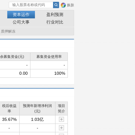
换肤
资本运作
盈利预测
公司大事
行业对比
质押解冻
余募集资金(元)
募集资金使用率
-
-
0.00
100%
税后收益
预测年新增净利润
项目
率
(元)
简介
35.67%
1.03亿
-
-