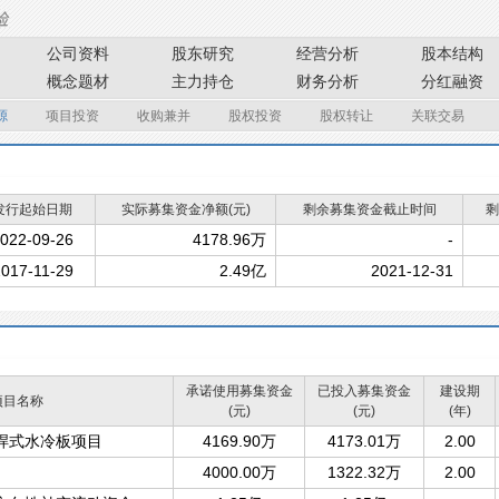
公司资料
股东研究
经营分析
股本结构
概念题材
主力持仓
财务分析
分红融资
源
项目投资
收购兼并
股权投资
股权转让
关联交易
发行起始日期
实际募集资金净额(元)
剩余募集资金截止时间
剩
022-09-26
4178.96万
-
017-11-29
2.49亿
2021-12-31
承诺使用募集资金
已投入募集资金
建设期
项目名称
(元)
(元)
(年)
焊式水冷板项目
4169.90万
4173.01万
2.00
4000.00万
1322.32万
2.00