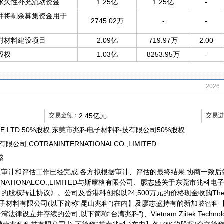
永久性补充流动资金
1.25亿
1.25亿
-
并将剩余募集资金用于
2745.02万
-
-
封材料建设项目
2.09亿
719.97万
2.00
股权
1.03亿
8253.95万
-
2026
2021
交易金额：
2.45亿元
交易进
YPTE.LTD.50%股权,东莞市兆科电子材料科技有限公司50%股权
,COTRANINTERNATIONALCO.,LIMITED
志盛
关审计和评估工作已经完成,各方拟根据审计、评估的最终结果,协商一致
ERNATIONALCO.,LIMITED与斯摩格有限公司、廖志盛关于东莞市兆科
LTD.的股权转让协议》。公司及香港科创拟以24,500万元的价格现金收购Therm
子材料有限公司(以下简称“昆山兆科”)在内】及廖志盛持有的新加坡智科
设立并存续的公司,以下简称“台湾兆科”)、Vietnam Ziitek Technol