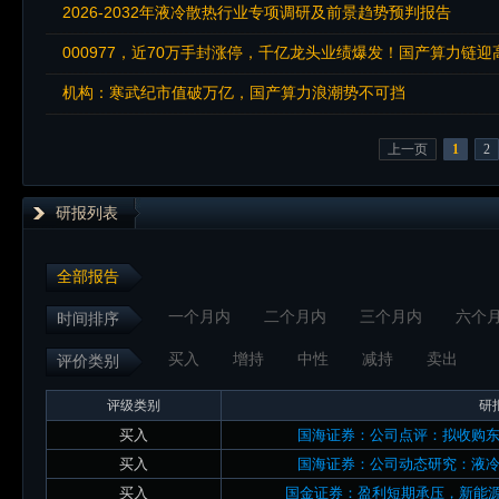
2026-2032年液冷散热行业专项调研及前景趋势预判报告
000977，近70万手封涨停，千亿龙头业绩爆发！国产算力链
机构：寒武纪市值破万亿，国产算力浪潮势不可挡
上一页
1
2
研报列表
全部报告
一个月内
二个月内
三个月内
六个
时间排序
买入
增持
中性
减持
卖出
评价类别
评级类别
研
买入
国海证券：公司点评：拟收购
买入
国海证券：公司动态研究：液
买入
国金证券：盈利短期承压，新能