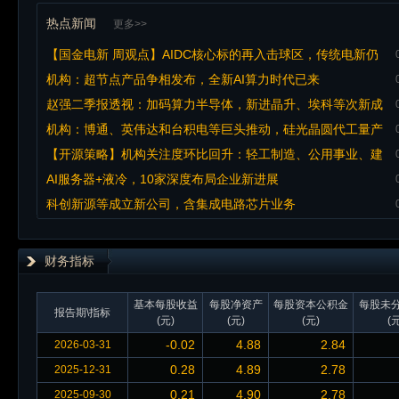
热点新闻
更多>>
【国金电新 周观点】AIDC核心标的再入击球区，传统电新仍
是“平衡配置”优选
机构：超节点产品争相发布，全新AI算力时代已来
赵强二季报透视：加码算力半导体，新进晶升、埃科等次新成
长股，在管规模60亿元
机构：博通、英伟达和台积电等巨头推动，硅光晶圆代工量产
与扩产密集落地
【开源策略】机构关注度环比回升：轻工制造、公用事业、建
材
AI服务器+液冷，10家深度布局企业新进展
科创新源等成立新公司，含集成电路芯片业务
财务指标
基本每股收益
每股净资产
每股资本公积金
每股未
报告期\指标
(元)
(元)
(元)
(元
-0.02
4.88
2.84
2026-03-31
0.28
4.89
2.78
2025-12-31
0.21
4.90
2.78
2025-09-30