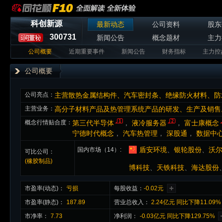
科创新源
最新动态
公司资料
股东
300731
新闻公告
概念题材
主力
公司概要
近期重要事件
新闻公告
财务指标
主力控
公司概要
公司亮点：
主营业务：
高分子材料产品及热管理系统产品的研发、生产及销售
概念行情贴合度：
第三代半导体
，
液冷服务器
，
富士康概念
宁德时代概念
，
汽车热管理
，
深股通
，
数据中心(
盾安环境
、
银轮股份
、
沃
国内市场（14）
可比公司：
(橡胶制品)
博科技
、
天铁科技
、
海达股份
市盈率(动态)：
亏损
每股收益：
-0.02元
市盈率(静态)：
187.89
营业总收入：
2.24亿元 同比下降11.09
市净率：
7.73
净利润：
-0.03亿元 同比下降129.75%