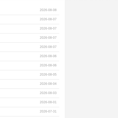
2026-08-08
2026-08-07
2026-08-07
2026-08-07
2026-08-07
2026-08-06
2026-08-06
2026-08-05
2026-08-04
2026-08-03
2026-08-01
2026-07-31