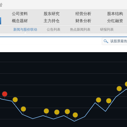
公司资料
股东研究
经营分析
股本结构
概念题材
主力持仓
财务分析
分红融资
新闻与股价联动
公告列表
热点新闻列表
研报列表