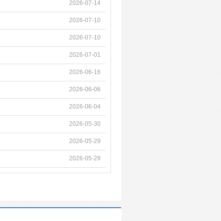
2026-07-14
2026-07-10
2026-07-10
2026-07-01
2026-06-16
2026-06-06
2026-06-04
2026-05-30
2026-05-29
2026-05-29