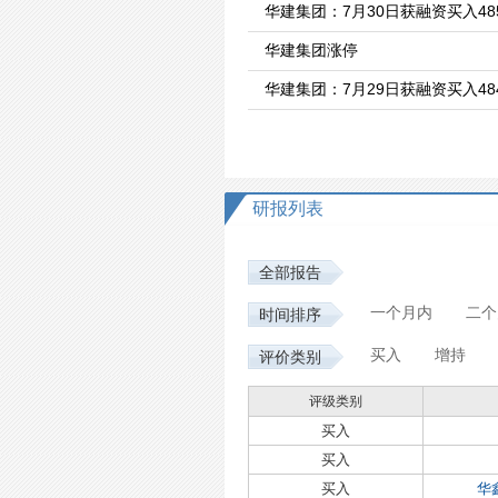
华建集团：7月30日获融资买入485
华建集团涨停
华建集团：7月29日获融资买入484
研报列表
全部报告
一个月内
二个
时间排序
买入
增持
评价类别
评级类别
买入
买入
买入
华