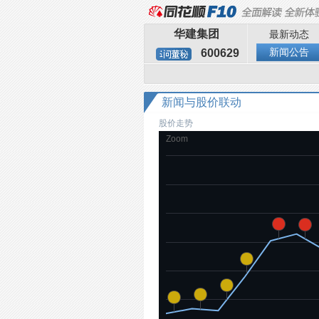
华建集团
最新动态
新闻公告
600629
新闻与股价联动
股价走势
Zoom