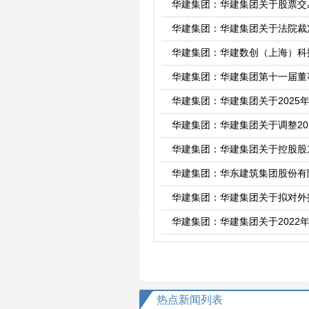
华建集团：华建集团关于股票交
华建集团：华建集团关于法院裁
华建集团：华建数创（上海）科
华建集团：华建集团第十一届董
华建集团：华建集团关于2025
华建集团：华建集团关于调整2
华建集团：华建集团关于控股股
华建集团：华东建筑集团股份有
华建集团：华建集团关于拟对外
华建集团：华建集团关于202
热点新闻列表