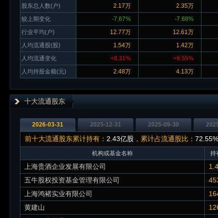
股东总人数(户)
2.17万
2.35万
较上期变化
-7.67%
-7.88%
行业平均(户)
12.77万
12.61万
人均流通股(股)
1.54万
1.42万
人均流通变化
+8.31%
+8.55%
人均持股金额(元)
2.48万
4.13万
十大流通股东
2026-03-31
2025-12-31
2025-09-30
202
前十大流通股东累计持有：
2.43亿股
，累计占流通股比：
72.55
机构或基金名称
持
上海贵酒企业发展有限公司
1.
五牛股权投资基金管理有限公司
45
上海鸿褚实业有限公司
16
黄建山
12