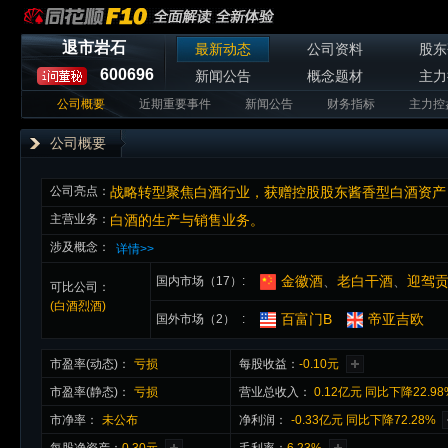
退市岩石
最新动态
公司资料
股东
600696
新闻公告
概念题材
主力
公司概要
近期重要事件
新闻公告
财务指标
主力控
公司概要
公司亮点：
战略转型聚焦白酒行业，获赠控股股东酱香型白酒资产
主营业务：
白酒的生产与销售业务。
涉及概念：
详情>>
金徽酒
、
老白干酒
、
迎驾
国内市场（17）
可比公司：
(白酒烈酒)
百富门B
帝亚吉欧
国外市场（2）
市盈率(动态)：
亏损
每股收益：
-0.10元
市盈率(静态)：
亏损
营业总收入：
0.12亿元 同比下降22.9
市净率：
未公布
净利润：
-0.33亿元 同比下降72.28%