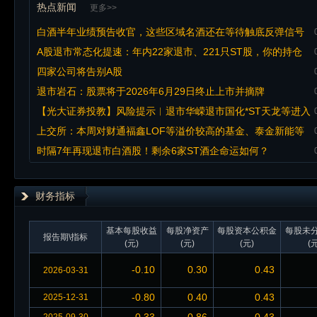
热点新闻
更多>>
白酒半年业绩预告收官，这些区域名酒还在等待触底反弹信号
A股退市常态化提速：年内22家退市、221只ST股，你的持仓
安全吗？
四家公司将告别A股
退市岩石：股票将于2026年6月29日终止上市并摘牌
【光大证券投教】风险提示︱退市华嵘退市国化*ST天龙等进入
退市整理期交易
上交所：本周对财通福鑫LOF等溢价较高的基金、泰金新能等
严重异常波动股票以及退市岩石等退市整理股票进行重点监控
时隔7年再现退市白酒股！剩余6家ST酒企命运如何？
财务指标
基本每股收益
每股净资产
每股资本公积金
每股未
报告期\指标
(元)
(元)
(元)
(元
-0.10
0.30
0.43
2026-03-31
-0.80
0.40
0.43
2025-12-31