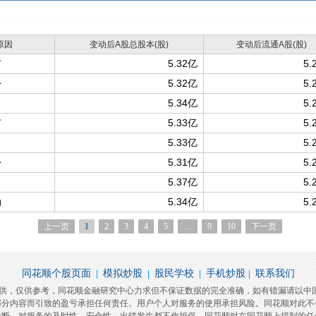
原因
变动后A股总股本(股)
变动后流通A股(股)
市
5.32亿
5.
份
5.32亿
5.
5.34亿
5.
市
5.33亿
5.
5.33亿
5.
份
5.31亿
5.
5.37亿
5.
动
5.34亿
5.
上一页
1
2
3
4
5
…
9
10
下一页
同花顺个股页面
模拟炒股
股民学校
手机炒股
联系我们
|
|
|
|
提供，仅供参考，同花顺金融研究中心力求但不保证数据的完全准确，如有错漏请以中
部分内容而引致的盈亏承担任何责任。用户个人对服务的使用承担风险。同花顺对此不