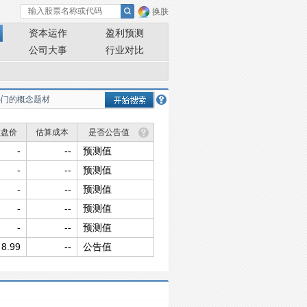
换肤
资本运作
盈利预测
公司大事
行业对比
收盘价
估算成本
是否公告值
-
--
预测值
-
--
预测值
-
--
预测值
-
--
预测值
-
--
预测值
8.99
--
公告值