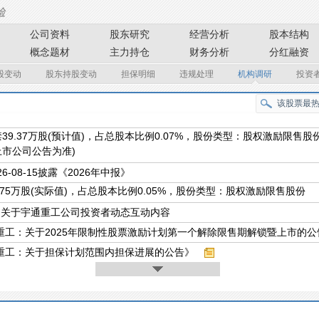
公司资料
股东研究
经营分析
股本结构
概念题材
主力持仓
财务分析
分红融资
股变动
股东持股变动
担保明细
违规处理
机构调研
投资
39.37万股(预计值)，占总股本比例0.07%，股份类型：股权激励限售
市公司公告为准)
26-08-15披露《2026年中报》
.75万股(实际值)，占总股本比例0.05%，股份类型：股权激励限售股份
条关于宇通重工公司投资者动态互动内容
重工：关于2025年限制性股票激励计划第一个解除限售期解锁暨上市的公
重工：关于担保计划范围内担保进展的公告》