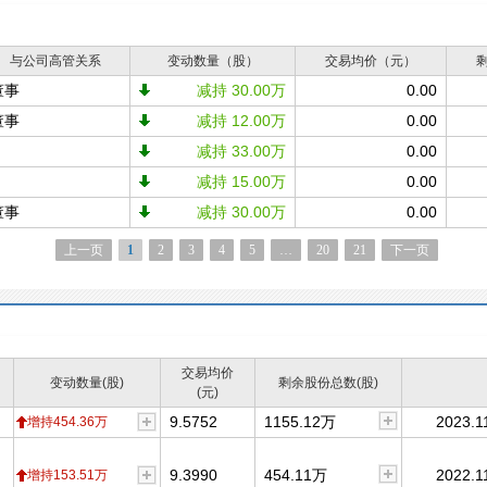
与公司高管关系
变动数量（股）
交易均价（元）
董事
减持 30.00万
0.00
董事
减持 12.00万
0.00
减持 33.00万
0.00
减持 15.00万
0.00
董事
减持 30.00万
0.00
上一页
1
2
3
4
5
…
20
21
下一页
交易均价
变动数量(股)
剩余股份总数(股)
(元)
9.5752
1155.12万
2023.1
增持454.36万
9.3990
454.11万
2022.1
增持153.51万