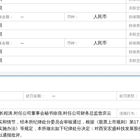
司
关联交
--
人民币
保金额：
币种：
担保期
司
担保类
司
关联交
--
人民币
保金额：
币种：
担保期
司
担保类
司
关联交
--
处罚金额：
处罚类型：
长程涛,时任公司董事会秘书徐强,时任公司财务总监曾庆云
违规行为：
节，经本所纪律处分委员会审核通过，根据《股票上市规则》第17.2条、
实施办法》等规定，本所做出如下纪律处分决定：对西安宏盛科技发展股
云予以通报批评。