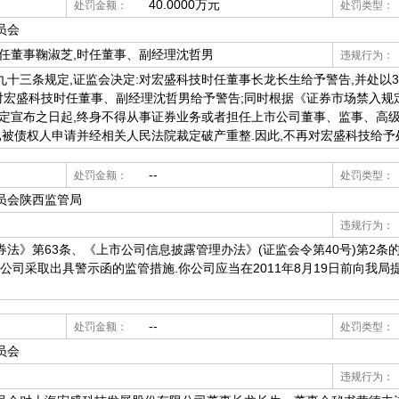
40.0000万元
处罚金额：
处罚类型：
员会
时任董事鞠淑芝,时任董事、副经理沈哲男
违规行为：
十三条规定,证监会决定:对宏盛科技时任董事长龙长生给予警告,并处以3
;对宏盛科技时任董事、副经理沈哲男给予警告;同时根据《证券市场禁入规
决定宣布之日起,终身不得从事证券业务或者担任上市公司董事、监事、高级
已被债权人申请并经相关人民法院裁定破产重整.因此,不再对宏盛科技给予
--
处罚金额：
处罚类型：
员会陕西监管局
违规行为：
法》第63条、《上市公司信息披露管理办法》(证监会令第40号)第2条
你公司采取出具警示函的监管措施.你公司应当在2011年8月19日前向我局
--
处罚金额：
处罚类型：
员会
违规行为：