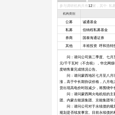
参与调研机构共有
12
家，其中: 私
机构类别
公募
诚通基金
私募
伯纳程私募基金
券商
国泰海通证券
其他
丰裕投资
呼和浩特
科青云股权投资
问：请问公司第二季度、七月至八月
元/千千瓦时（不含税），华北网煤
度销售量完成情况公告。
问：请问蒙西地区七月至八月现
涨，高于中长期协议价格，八月电
货出现高电价时段减少，将围绕中
问：请问蒙西网火电机组的主要
团、内蒙古能源集团、京能集团等
问：请问公司对于永续债的规划，
规划是否续发事宜。目前永续债的利