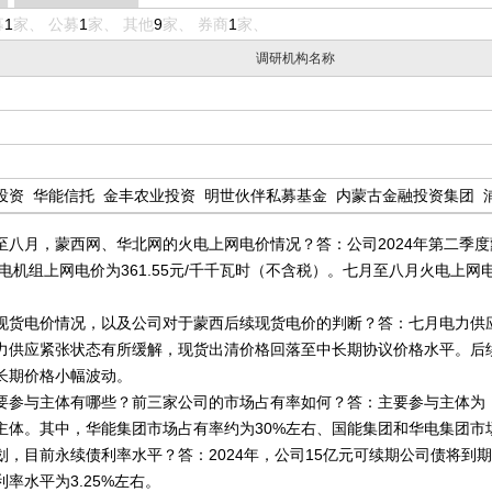
募
1
家、 公募
1
家、 其他
9
家、 券商
1
家、
调研机构名称
投资
华能信托
金丰农业投资
明世伙伴私募基金
内蒙古金融投资集团
，蒙西网、华北网的火电上网电价情况？答：公司2024年第二季度蒙西
电机组上网电价为361.55元/千千瓦时（不含税）。七月至八月火电上
货电价情况，以及公司对于蒙西后续现货电价的判断？答：七月电力供
力供应紧张状态有所缓解，现货出清价格回落至中长期协议价格水平。后
长期价格小幅波动。
参与主体有哪些？前三家公司的市场占有率如何？答：主要参与主体为
主体。其中，华能集团市场占有率约为30%左右、国能集团和华电集团市场
目前永续债利率水平？答：2024年，公司15亿元可续期公司债将到
率水平为3.25%左右。