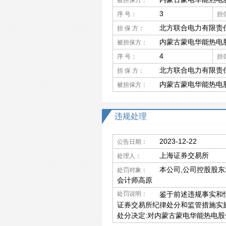
被担保方：
3
序 号：
担
北方联合电力有限责
担 保 方：
内蒙古蒙电华能热电
被担保方：
4
序 号：
担
北方联合电力有限责
担 保 方：
内蒙古蒙电华能热电
被担保方：
违规处理
2023-12-22
公告日期：
上海证券交易所
处理人：
本公司,公司控股股
处罚对象：
会计师高原
处罚说明：
鉴于前述违规事实和情
证券交易所纪律处分和监管措施实
处分决定:对内蒙古蒙电华能热电