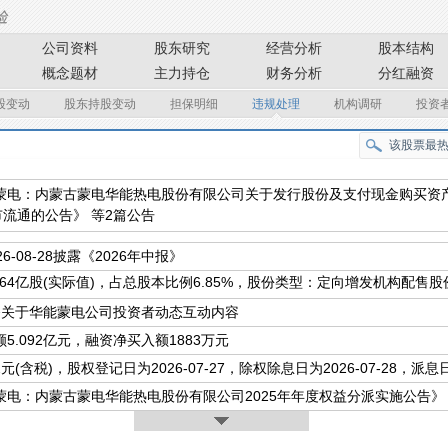
公司资料
股东研究
经营分析
股本结构
概念题材
主力持仓
财务分析
分红融资
股变动
股东持股变动
担保明细
违规处理
机构调研
投资
蒙电：内蒙古蒙电华能热电股份有限公司关于发行股份及支付现金购买资
流通的公告》 等2篇公告
26-08-28披露《2026年中报》
364亿股(实际值)，占总股本比例6.85%，股份类型：定向增发机构配售股
条关于华能蒙电公司投资者动态互动内容
5.092亿元，融资净买入额1883万元
.2元(含税)，股权登记日为2026-07-27，除权除息日为2026-07-28，派息日为
蒙电：内蒙古蒙电华能热电股份有限公司2025年年度权益分派实施公告》 