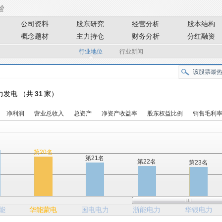
公司资料
股东研究
经营分析
股本结构
概念题材
主力持仓
财务分析
分红融资
行业地位
行业新闻
火力发电 （共
31
家）
净利润
营业总收入
总资产
净资产收益率
股东权益比例
销售毛利
名
第20名
第21名
第22名
第23名
能
华能蒙电
国电电力
浙能电力
华银电力