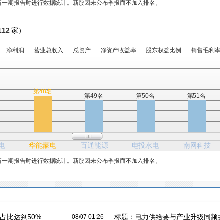
新一期报告时进行数据统计。新股因未公布季报而不加入排名。
112
家）
净利润
营业总收入
总资产
净资产收益率
股东权益比例
销售毛利
名
第48名
第49名
第50名
第51名
电
华能蒙电
百通能源
电投水电
南网科技
新一期报告时进行数据统计。新股因未公布季报而不加入排名。
占比达到50%
标题：
电力供给要与产业升级同频
08/07 01:26