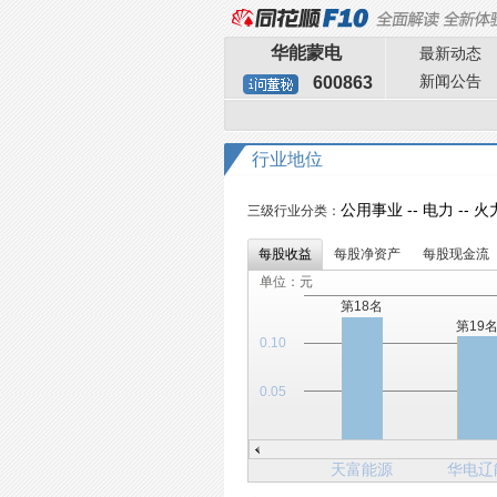
华能蒙电
最新动态
新闻公告
600863
行业地位
公用事业 -- 电力 -- 
三级行业分类：
每股收益
每股净资产
每股现金流
单位：元
第18名
第19
0.10
0.05
天富能源
华电辽