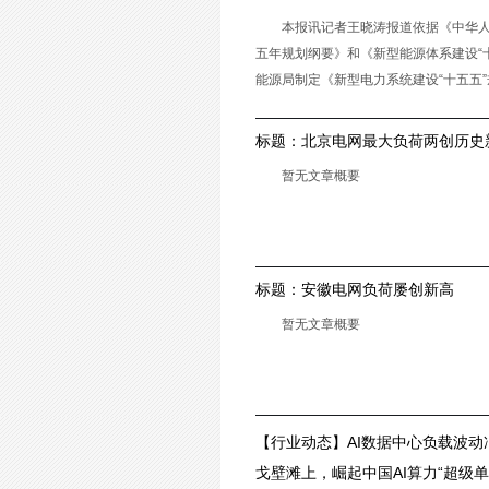
本报讯记者王晓涛报道依据《中华
五年规划纲要》和《新型能源体系建设“
能源局制定《新型电力系统建设“十五五
划》，到2030年，我国新型电
标题：
北京电网最大负荷两创历史
暂无文章概要
标题：
安徽电网负荷屡创新高
暂无文章概要
【行业动态】AI数据中心负载波
设备面临早期失效风险
戈壁滩上，崛起中国AI算力“超级单