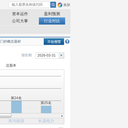
换肤
资本运作
盈利预测
公司大事
行业对比
报告期
2026-03-31
率
总股本
第24名
第25名
淮河能源
长源电力