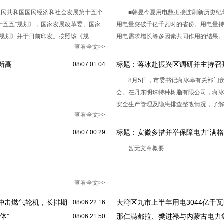
人民共和国国民经济和社会发展第十五个
■韩昱今夏用电数据接连刷新历史纪
十五五”规划》，国家发展改革委、国家
用电量突破千亿千瓦时的省份。用电量
”规划》并于日前印发。按照该《规
用电需求增长等多因素共同作用的结果
查看全文>>
需求上行的核心原因。电
新高
标题：
蒋冰赴振兴区调研并主持召
08/07 01:04
8月5日，市委书记蒋冰率有关部门
会。在丹东明珠特种树脂有限公司，蒋
安全生产管理及隐患排查整改情况，了
查看全文>>
强调，企业要牢固树立安全发
标题：
安徽多措并举保障电力“满格
08/07 00:29
暂无文章概要
查看全文>>
动冲击燃气轮机，长排期
大湾区九市上半年用电3044亿千瓦
08/06 22:16
体”
那仁满都拉、樊进禄与内蒙古电力
08/06 21:50