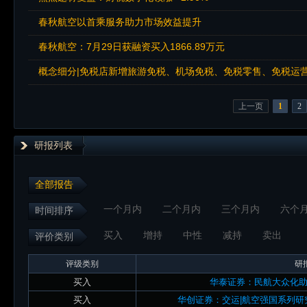
春秋航空以首乘服务助力市场效益提升
春秋航空：7月29日获融资买入1866.89万元
概念细分|免税店新增旅游免税、机场免税、免税零售、免税运
上一页
1
2
研报列表
全部报告
一个月内
二个月内
三个月内
六个
时间排序
买入
增持
中性
减持
卖出
评价类别
评级类别
研
买入
华泰证券：民航大众化
买入
华创证券：交运|航空强国系列