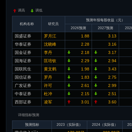
调高
调低
预测年报每股收益（元）
机构名称
研究员
2026预测
2027预测
20
国盛证券
罗月江
1.88
3.13
华泰证券
沈晓峰
2.28
3.16
国金证券
李丹
2.18
3.17
国海证券
匡培钦
2.29
2.94
国联民生
黄文鹤
1.98
3.43
国信证券
罗丹
1.83
2.75
广发证券
许可
2.61
2.99
中泰证券
杜冲
2.15
2.51
西部证券
凌军
3.01
3.60
详细指标预测
预测指标
2023（实际值）
2024（实际值）
2