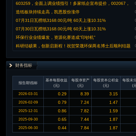
603259，全面上调业绩指引！多家纸企宣布提价，002067，
股价走强
造纸板块持续走高，凯恩股份涨停
07月31日瓦楞纸3168.00元/吨 60天上涨10.31%
07月30日瓦楞纸3168.00元/吨 60天上涨10.31%
环保行业业绩爆发，资源化赛道成"印钞机"
科研结硕果，创新启新程！祝贺荣晟环保两名博士后顺利结题
出站！
财务指标
基本每股收益
每股净资产
每股资本公积金
每股未
报告期\指标
(元)
(元)
(元)
(元
0.29
8.39
3.15
2026-03-31
0.79
7.24
1.47
2026-02-09
0.86
7.82
1.59
2025-12-31
0.65
7.44
1.87
2025-09-30
0.44
7.84
1.87
2025-06-30