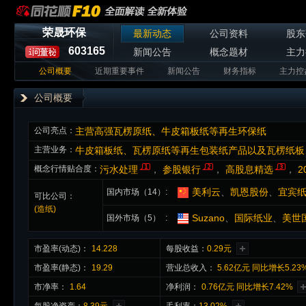
荣晟环保
最新动态
公司资料
股东
603165
新闻公告
概念题材
主力
公司概要
近期重要事件
新闻公告
财务指标
主力控
公司概要
公司亮点：
主营高强瓦楞原纸、牛皮箱板纸等再生环保纸
主营业务：
牛皮箱板纸、瓦楞原纸等再生包装纸产品以及瓦楞纸板
概念行情贴合度：
污水处理
，
参股银行
，
高股息精选
，
2
美利云
、
凯恩股份
、
宜宾
国内市场（14）
可比公司：
(造纸)
Suzano
、
国际纸业
、
美世
国外市场（5）
市盈率(动态)：
14.228
每股收益：
0.29元
市盈率(静态)：
19.29
营业总收入：
5.62亿元 同比增长5.23
市净率：
1.64
净利润：
0.76亿元 同比增长7.42%