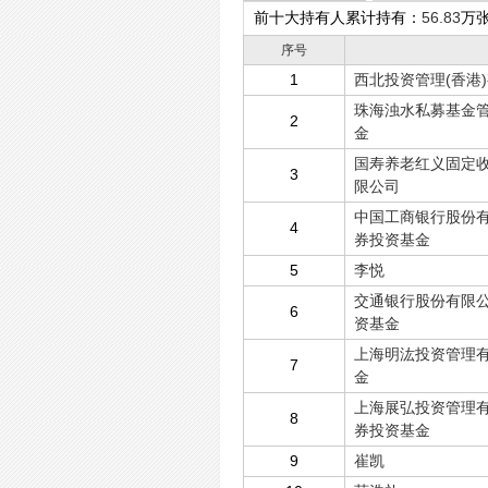
前十大持有人累计持有：
56.83
万
序号
1
西北投资管理(香港
珠海浊水私募基金管
2
金
国寿养老红义固定收
3
限公司
中国工商银行股份有
4
券投资基金
5
李悦
交通银行股份有限公
6
资基金
上海明汯投资管理有
7
金
上海展弘投资管理有
8
券投资基金
9
崔凯