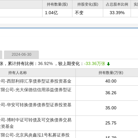
持有数量(股)
持股变化(股)
占总股本比例
实
1.04亿
不变
33.39%
2024-06-30
张，累计持有比例：
36.92%
，较上期变化：
-33.36万张
持有人名称
持有数量(万张)
司-西部利得汇享债券型证券投资基金
40.00
限公司-光大保德信信用添益债券型证
36.26
司-华安可转换债券债券型证券投资基
35.00
司-博时中证可转债及可交换债券交易
25.75
投资基金
限公司-北京风炎鑫泓1号私募证券投