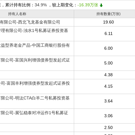
张，累计持有比例：
34.9%
，较上期变化：
-16.39万张
持有人名称
持有数量(万张)
)有限公司-西北飞龙基金有限公司
19.60
理有限公司-浊水1号私募证券投资基
6.11
益型养老金产品-中国工商银行股份有
6.00
限公司-富国兴利增强债券型发起式证
5.00
4.38
司-富国丰利增强债券型发起式证券投
4.15
限公司-明汯CTA白羊二号私募投资基
3.64
限公司-展弘稳泰对冲运作1号私募证
3.06
2.50