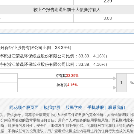
2.39
较上个报告期退出前十大债券持有人
会
3.03
环保纸业股份有限公司比例：33.39%）
持有浙江荣晟环保纸业股份有限公司比例：33.39、4.16%）
持有浙江荣晟环保纸业股份有限公司比例：33.39、4.16%）
持有其
33.39%
1
浙
持有其
4.16%
同花顺个股页面
模拟炒股
股民学校
手机炒股
联系我们
|
|
|
|
提供，仅供参考，同花顺金融研究中心力求但不保证数据的完全准确，如有错漏请以中
部分内容而引致的盈亏承担任何责任。用户个人对服务的使用承担风险。同花顺对此不
中断，对服务的及时性，安全性，出错发生都不作担保。同花顺对在同花顺上得到的任
数据，不构成任何的投资建议，用户查看或依据这些内容所进行的任何行为造成的风险