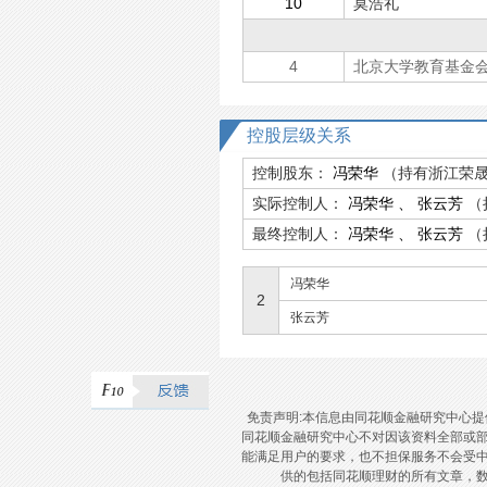
10
莫浩礼
4
北京大学教育基金
控股层级关系
控制股东：
冯荣华
（持有浙江荣晟
实际控制人：
冯荣华
、
张云芳
（
最终控制人：
冯荣华
、
张云芳
（
冯荣华
2
张云芳
免责声明:本信息由同花顺金融研究中心
同花顺金融研究中心不对因该资料全部或
能满足用户的要求，也不担保服务不会受
供的包括同花顺理财的所有文章，