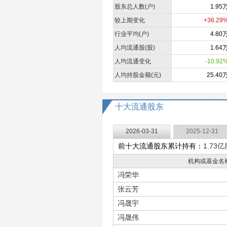
股东总人数(户)
1.95
较上期变化
+36.29
行业平均(户)
4.80
人均流通股(股)
1.64
人均流通变化
-10.92
人均持股金额(元)
25.40
十大流通股东
2026-03-31
2025-12-31
前十大流通股东累计持有：
1.73亿
机构或基金名
冯荣华
张云芳
冯晟宇
冯晟伟