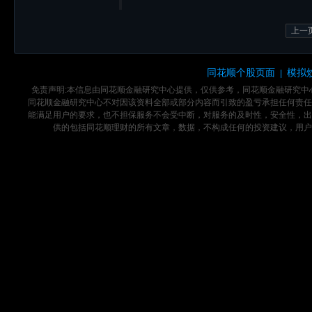
上一
同花顺个股页面
模拟
|
免责声明:本信息由同花顺金融研究中心提供，仅供参考，同花顺金融研究
同花顺金融研究中心不对因该资料全部或部分内容而引致的盈亏承担任何责任
能满足用户的要求，也不担保服务不会受中断，对服务的及时性，安全性，出
供的包括同花顺理财的所有文章，数据，不构成任何的投资建议，用户