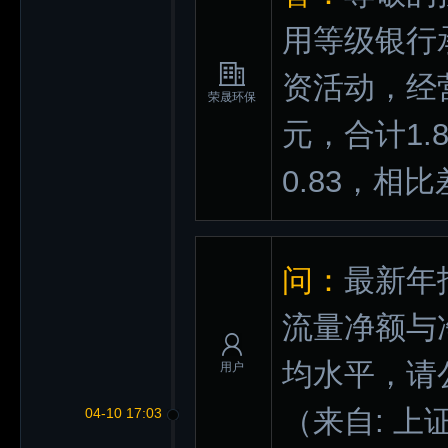
用等级银行
资活动，经
荣晟环保
元，合计1.
0.83，
问：
最新年
流量净额与
均水平，请
用户
（来自: 上
04-10 17:03