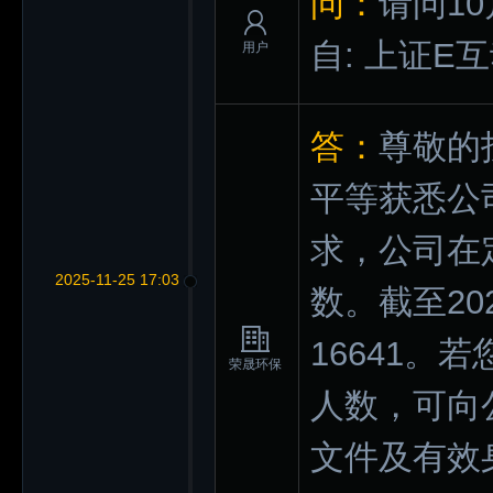
问：
请问1
自: 上证E
用户
答：
尊敬的
平等获悉公
求，公司在
2025-11-25 17:03
数。截至20
16641
荣晟环保
人数，可向
文件及有效