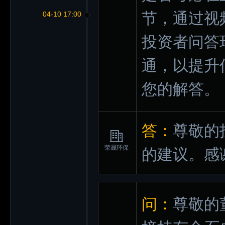
节，通过视
04-10 17:00
投资者问答
通，以提升
您的解答。
答：
尊敬的
荣晟环保
的建议。感
问：
尊敬的