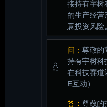
接持有宇树
的生产经营
意投资风险
问：
尊敬的
持有宇树科
在科技赛道
用户
E互动）
答：
尊敬的