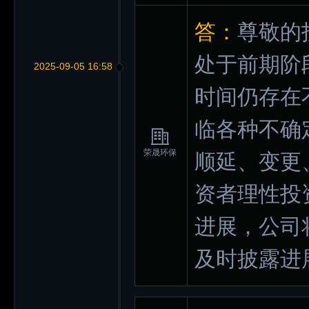
答：
尊敬的
处于前期阶
2025-09-05 16:58
时间仍存在
临各种不确
荣晟环保
顺延、变更
资者理性投
进展，公司
及时披露进