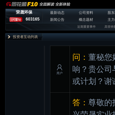
荣晟环保
最新动态
公司资料
股东
603165
新闻公告
概念题材
主力
近期重要事件
高管持
投资者互动列表
问：
董秘您
响？贵公司
用户
或计划？谢
答：
尊敬的
兴荣晟实业