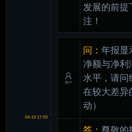
发展的前提
注！
问：
年报显
净额与净利润
水平，请问
用户
在较大差异
动）
04-10 17:03
答：
尊敬的