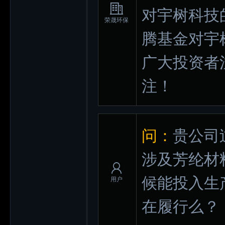
对宇树科技
荣晟环保
腾基金对宇树
广大投资者
注！
问：
贵公司
涉及芳纶材
候能投入生
用户
在履行么？