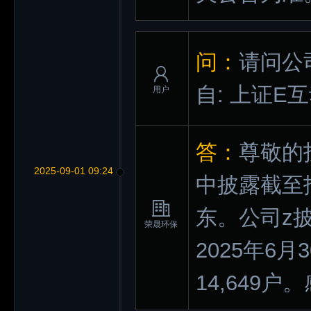
问：
请问公
自: 上证E
用户
答：
尊敬的
2025-09-01 09:24
中披露截至
东。公司z
荣晟环保
2025年6
14,649