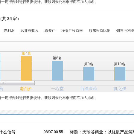
新一期报告时进行数据统计。新股因未公布季报而不加入排名。
（共
34
家）
净利润
营业总收入
总资产
净资产收益率
股东权益比例
销售毛利
第7名
第8名
第9名
第10名
药
老百姓
一心堂
百洋医药
健之佳
新一期报告时进行数据统计。新股因未公布季报而不加入排名。
什么信号
标题：
天珍谷药业：以优质产品筑
08/07 00:55