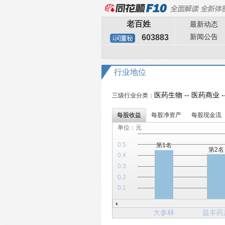
老百姓
最新动态
新闻公告
603883
行业地位
医药生物 -- 医药商业 
三级行业分类：
每股收益
每股净资产
每股现金流
单位：元
0.5
第1名
第2名
0.4
0.3
0.2
0.1
大参林
益丰药