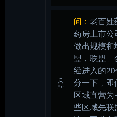
问：
老百姓
药房上市公
做出规模和
盟，联盟、
经进入的2
分一下，即
用户
区域直营为
些区域先联