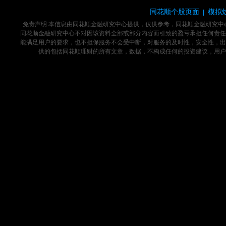
同花顺个股页面
模拟
|
免责声明:本信息由同花顺金融研究中心提供，仅供参考，同花顺金融研究
同花顺金融研究中心不对因该资料全部或部分内容而引致的盈亏承担任何责任
能满足用户的要求，也不担保服务不会受中断，对服务的及时性，安全性，出
供的包括同花顺理财的所有文章，数据，不构成任何的投资建议，用户