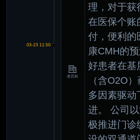
理，对于获
在医保个账
付，便利的
03-23 11:50
康CMH的预
好患者在基
老百姓
（含O2O
多因素驱动
进。 公司
极推进门诊
设的双通道