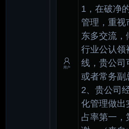
1，在破净
管理，重视
东多交流，
行业公认领
线，贵公司
用户
或者常务副
2、贵公司
化管理做出
占率第一，