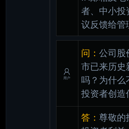
者、中小投
议反馈给管
问：
公司股
市已来历史
吗？为什么
用户
投资者创造
答：
尊敬的