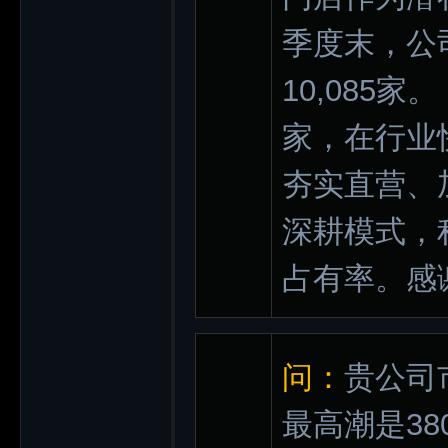
季度末，公
10,085家
家，在行业
夯实直营、
深耕模式，
占有率。感
问：
贵公司
最高潮是3