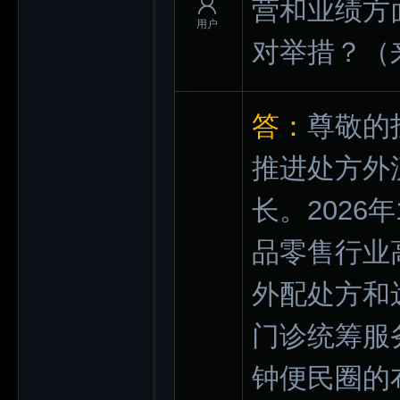
营和业绩方
用户
对举措？
（
答：
尊敬的
推进处方外
长。2026
品零售行业
外配处方和
门诊统筹服
钟便民圈的