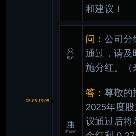
和建议！
问：
公司分
通过，请及
用户
施分红。
（
答：
尊敬的
06-08 16:08
2025年
议通过后将
老百姓
金红利 0.2