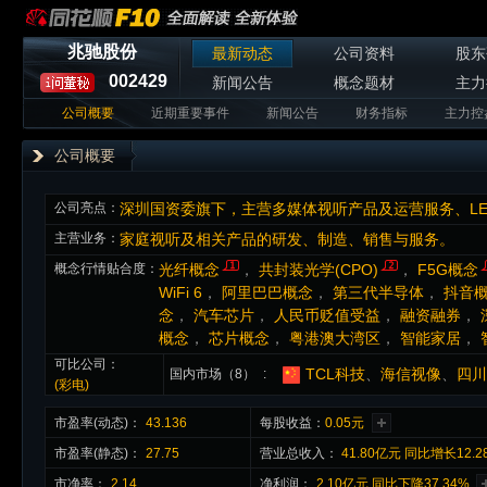
兆驰股份
最新动态
公司资料
股东
002429
新闻公告
概念题材
主力
公司概要
近期重要事件
新闻公告
财务指标
主力控
公司概要
公司亮点：
主营业务：
家庭视听及相关产品的研发、制造、销售与服务。
概念行情贴合度：
光纤概念
，
共封装光学(CPO)
，
F5G概念
WiFi 6
，
阿里巴巴概念
，
第三代半导体
，
抖音概
念
，
汽车芯片
，
人民币贬值受益
，
融资融券
，
概念
，
芯片概念
，
粤港澳大湾区
，
智能家居
，
可比公司：
TCL科技
、
海信视像
、
四川
国内市场（8）
(彩电)
市盈率(动态)：
43.136
每股收益：
0.05元
市盈率(静态)：
27.75
营业总收入：
41.80亿元 同比增长12.
市净率：
2.14
净利润：
2.10亿元 同比下降37.34%