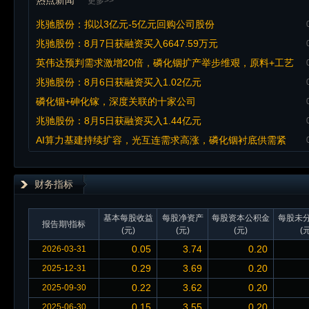
热点新闻
更多>>
兆驰股份：拟以3亿元-5亿元回购公司股份
兆驰股份：8月7日获融资买入6647.59万元
英伟达预判需求激增20倍，磷化铟扩产举步维艰，原料+工艺
双重制约，AI光模块核心材料受关注
兆驰股份：8月6日获融资买入1.02亿元
磷化铟+砷化镓，深度关联的十家公司
兆驰股份：8月5日获融资买入1.44亿元
AI算力基建持续扩容，光互连需求高涨，磷化铟衬底供需紧
张，海外垄断格局突出。国内企业加速布局产能，国产替代进程
提速窗口
财务指标
基本每股收益
每股净资产
每股资本公积金
每股未
报告期\指标
(元)
(元)
(元)
(元
0.05
3.74
0.20
2026-03-31
0.29
3.69
0.20
2025-12-31
0.22
3.62
0.20
2025-09-30
0.15
3.55
0.20
2025-06-30