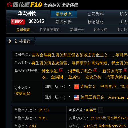
华宏科技
最新动态
公司资料
股东
002645
新闻公告
概念题材
主力
公司概要
近期重要事件
新闻公告
财务指标
主力控
公司概要
公司亮点：
主营业务：
再生资源装备及运营、电梯零部件高端制造、稀土资源
概念行情贴合度：
稀土永磁
，
消费电子概念
，
新能源汽车
收
，
金属铜
，
金属钴
，
垃圾分类
，
汽车拆解概
赤峰黄金
、
中再资环
、
怡
国内市场（9）
可比公司：
(资源回收)
美国工商五金
、
American B
国外市场（3）
市盈率(动态)：
16.711
每股收益：
0.34元
市盈率(静态)：
70.81
营业总收入：
25.12亿元 同比增长74.
市净率：
2.83
净利润：
2.16亿元 同比增长595.21%