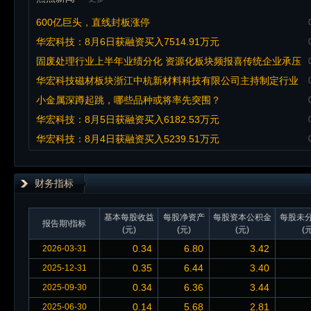
600亿巨头，直线封板涨停
华宏科技：8月6日获融资买入7514.91万元
固废处理行业上半年业绩分化 资源化板块频报喜传统企业承压
华宏科技磁材板块浙江中杭新材料科技有限公司主持制定行业
标准成功入选市级标准项目
小金属深蹲起跳，哪些品种或将率先突围？
华宏科技：8月5日获融资买入6182.53万元
华宏科技：8月4日获融资买入5239.51万元
财务指标
基本每股收益
每股净资产
每股资本公积金
每股未
报告期\指标
(元)
(元)
(元)
(元
0.34
6.80
3.42
2026-03-31
0.35
6.44
3.40
2025-12-31
0.34
6.36
3.44
2025-09-30
0.14
5.68
2.81
2025-06-30