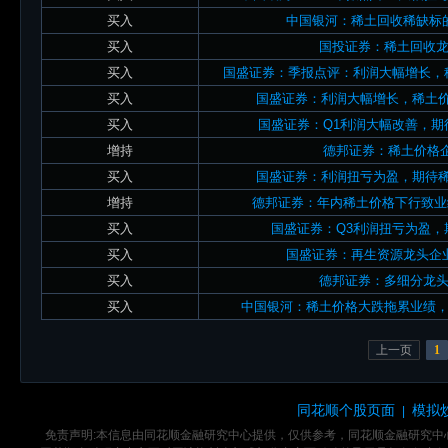
买入
中国银河：稀土回收稀缺标
买入
国投证券：稀土回收
买入
国盛证券：季报点评：利润大幅增长，
买入
国盛证券：利润大幅增长，稀土
买入
国盛证券：Q1利润大幅改善，
增持
德邦证券：稀土价格企
买入
国盛证券：利润扭亏为盈，期待
增持
德邦证券：年内稀土价格下行致业
买入
国盛证券：Q3利润扭亏为盈
买入
国盛证券：再生资源龙头企
买入
德邦证券：多细分龙
买入
中国银河：稀土价格大跌拖累业绩
上一页
1
同花顺个股页面
模拟
|
免责声明:本信息由同花顺金融研究中心提供，仅供参考，同花顺金融研究