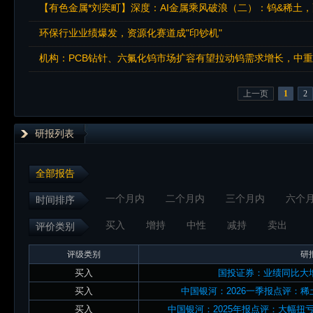
【有色金属*刘奕町】深度：AI金属乘风破浪（二）：钨&稀土
环保行业业绩爆发，资源化赛道成"印钞机"
机构：PCB钻针、六氟化钨市场扩容有望拉动钨需求增长，中
上一页
1
2
研报列表
全部报告
一个月内
二个月内
三个月内
六个
时间排序
买入
增持
中性
减持
卖出
评价类别
评级类别
研
买入
国投证券：业绩同比大
买入
中国银河：2026一季报点评：
买入
中国银河：2025年报点评：大幅