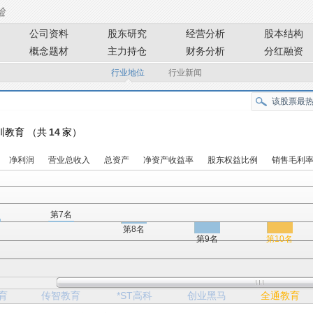
公司资料
股东研究
经营分析
股本结构
概念题材
主力持仓
财务分析
分红融资
行业地位
行业新闻
培训教育 （共
14
家）
净利润
营业总收入
总资产
净资产收益率
股东权益比例
销售毛利
第7名
第8名
第9名
第10名
育
传智教育
*ST高科
创业黑马
全通教育