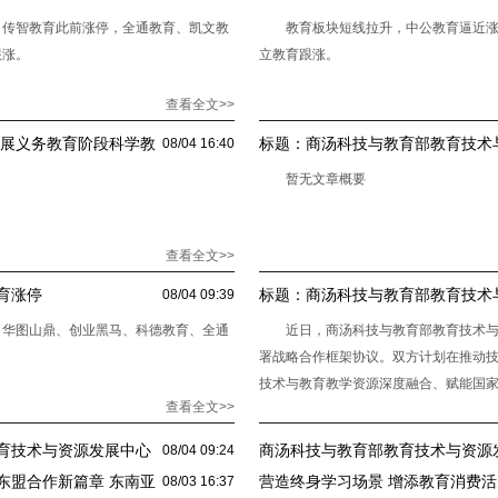
，传智教育此前涨停，全通教育、凯文教
教育板块短线拉升，中公教育逼近
跟涨。
立教育跟涨。
查看全文>>
开展义务教育阶段科学教
标题：
商汤科技与教育部教育技术
08/04 16:40
略合作
暂无文章概要
查看全文>>
育涨停
标题：
商汤科技与教育部教育技术
08/04 09:39
略合作
，华图山鼎、创业黑马、科德教育、全通
近日，商汤科技与教育部教育技术与
署战略合作框架协议。双方计划在推动
技术与教育教学资源深度融合、赋能国
查看全文>>
合作。
育技术与资源发展中心
商汤科技与教育部教育技术与资源
08/04 09:24
东盟合作新篇章 东南亚
营造终身学习场景 增添教育消费活
08/03 16:37