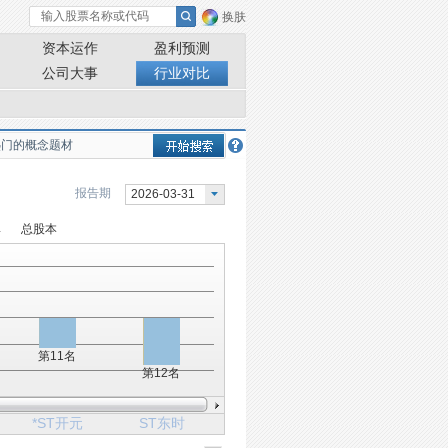
换肤
资本运作
盈利预测
公司大事
行业对比
报告期
2026-03-31
率
总股本
第11名
第12名
*ST开元
ST东时