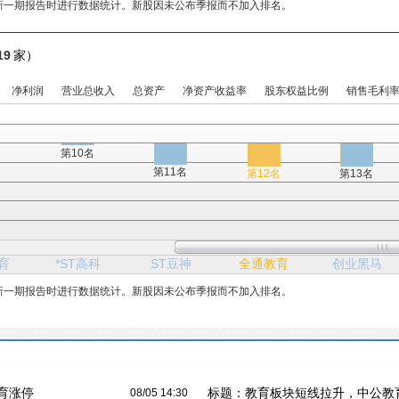
新一期报告时进行数据统计。新股因未公布季报而不加入排名。
19
家）
净利润
营业总收入
总资产
净资产收益率
股东权益比例
销售毛利
第10名
第11名
第12名
第13名
育
*ST高科
ST豆神
全通教育
创业黑马
新一期报告时进行数据统计。新股因未公布季报而不加入排名。
育涨停
标题：
教育板块短线拉升，中公教
08/05 14:30