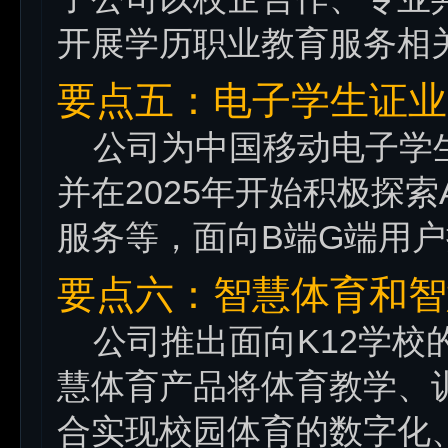
开展学历职业教育服务相
要点五：电子学生证业
公司为中国移动电子学生
并在2025年开始积极探索
服务等，面向B端G端用
要点六：智慧体育和智
公司推出面向K12学校
慧体育产品将体育教学、
合实现校园体育的数字化