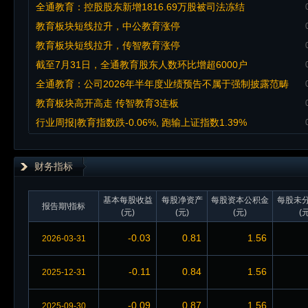
全通教育：控股股东新增1816.69万股被司法冻结
教育板块短线拉升，中公教育涨停
教育板块短线拉升，传智教育涨停
截至7月31日，全通教育股东人数环比增超6000户
全通教育：公司2026年半年度业绩预告不属于强制披露范畴
教育板块高开高走 传智教育3连板
行业周报|教育指数跌-0.06%, 跑输上证指数1.39%
财务指标
基本每股收益
每股净资产
每股资本公积金
每股未
报告期\指标
(元)
(元)
(元)
(元
-0.03
0.81
1.56
2026-03-31
-0.11
0.84
1.56
2025-12-31
-0.09
0.87
1.56
2025-09-30