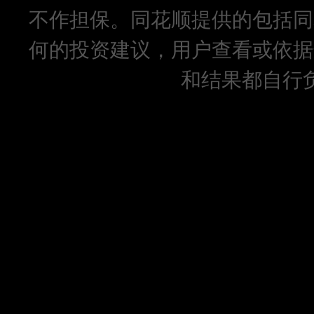
不作担保。同花顺提供的包括同
何的投资建议，用户查看或依据
和结果都自行