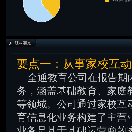
题材要点
要点一：从事家校互动
全通教育公司在报告期
务，涵盖基础教育、家庭
等领域。公司通过家校互
育信息化业务构建了主营
业务是基于基础运营商的