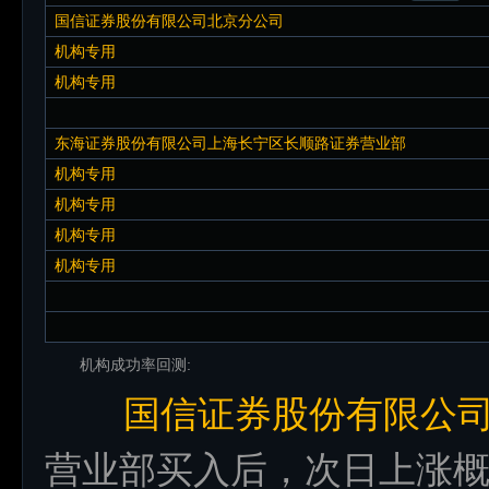
国信证券股份有限公司北京分公司
机构专用
机构专用
东海证券股份有限公司上海长宁区长顺路证券营业部
机构专用
机构专用
机构专用
机构专用
机构成功率回测:
国信证券股份有限公
营业部买入后，次日上涨