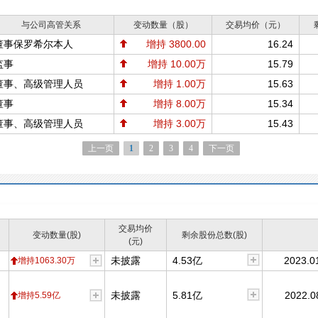
与公司高管关系
变动数量（股）
交易均价（元）
董事保罗希尔本人
增持 3800.00
16.24
监事
增持 10.00万
15.79
董事、高级管理人员
增持 1.00万
15.63
董事
增持 8.00万
15.34
董事、高级管理人员
增持 3.00万
15.43
上一页
1
2
3
4
下一页
交易均价
变动数量(股)
剩余股份总数(股)
(元)
未披露
4.53亿
2023.0
增持1063.30万
未披露
5.81亿
2022.0
增持5.59亿