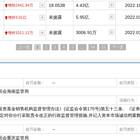
18.0538
4.43亿
2022.1
增持2441.34万
未披露
5.95亿
2022.0
增持3.01亿
未披露
3006.91万
2022.0
增持1011.11万
上一页
1
2
3
4
5
…
14
15
下一页
--
处罚金额：
处罚类型：
员会海南监管局
违规行为：
投资基金销售机构监督管理办法》(证监会令第175号)第五十三条、《证
现决定对你分行采取责令改正的行政监督管理措施,并记入资本市场诚信档案
--
处罚金额：
处罚类型：
员会重庆监管局