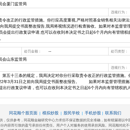
员会厦门监管局
违规行为：
责令改正的行政监管措施。你行应高度重视,严格对照基金销售相关法律法
内向我局提交书面整改报告,我局将视情况进行检查验收。如果对本监督管
委员会提出行政复议申请,也可以在收到本决定书之日起6个月内向有管辖
。
--
处罚金额：
处罚类型：
员会山东监管局
违规行为：
五十三条的规定，我局决定对你分行采取责令改正的行政监管措施。
022年3月31日之前向我局提交书面整改报告。 如果对本监督管理措
会提出行政复议申请，也可以在收到本决定书之日起6个月内向有管辖权的
。
同花顺个股页面
模拟炒股
股民学校
手机炒股
联系我们
|
|
|
|
提供，仅供参考，同花顺金融研究中心力求但不保证数据的完全准确，如有错漏请以中
部分内容而引致的盈亏承担任何责任。用户个人对服务的使用承担风险。同花顺对此不