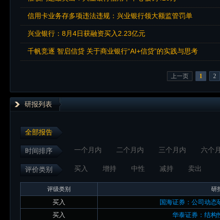
信用卡业务存多项违法违规：兴业银行领大额监管罚单
兴业银行：8月4日获融资买入2.23亿元
千帆竞逐 智启信贷 关于商业银行“AI+信贷”的实践与思考
上一页
1
2
研报列表
全部报告
一个月内
二个月内
三个月内
六个
时间排序
买入
增持
中性
减持
卖出
评价类别
评级类别
研
买入
国海证券：公司动态
买入
华泰证券：结构