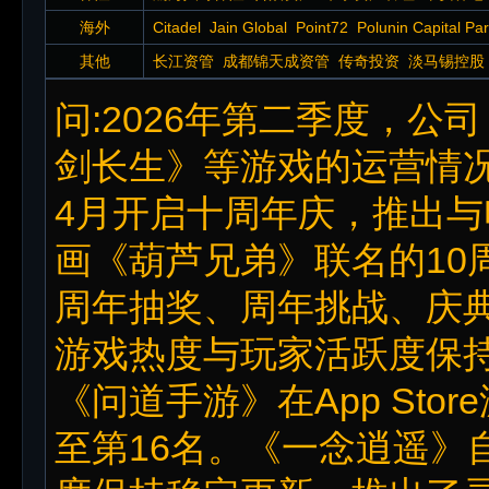
海外
Citadel
Jain Global
Point72
Polunin Capital Pa
其他
长江资管
成都锦天成资管
传奇投资
淡马锡控股
宁波银行
宁银理财
千榕资管
沁闻投资
泉果基
问:2026年第二季度，
团
慎知资产
西藏合众易晟投资
西藏隆源投资
剑长生》等游戏的运营情况
4月开启十周年庆，推出
画《葫芦兄弟》联名的10
周年抽奖、周年挑战、庆
游戏热度与玩家活跃度保持
《问道手游》在App Sto
至第16名。《一念逍遥》