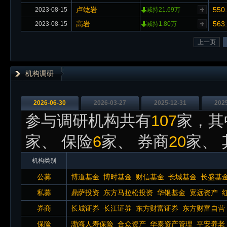
卢竑岩
550
2023-08-15
减持21.69万
高岩
563
2023-08-15
减持1.80万
上一页
机构调研
2026-06-30
2026-03-27
2025-12-31
202
参与调研机构共有
107
家，其
家、 保险
6
家、 券商
20
家、 
机构类别
公募
博道基金
博时基金
财信基金
长城基金
长盛基
金
国联安基金
国联安基金
国泰基金
宏利基金
私募
鼎萨投资
东方马拉松投资
华银基金
宽远资产
基金
嘉实基金
金信基金
景顺长城基金
南方基
券商
长城证券
长江证券
东方财富证券
东方财富自营
金
永赢基金
中信保诚基金
中银基金
中邮基金
华创证券
华金证券
华泰证券
金融街证券
申万
保险
渤海人寿保险
合众资产
华泰资产管理
平安养老