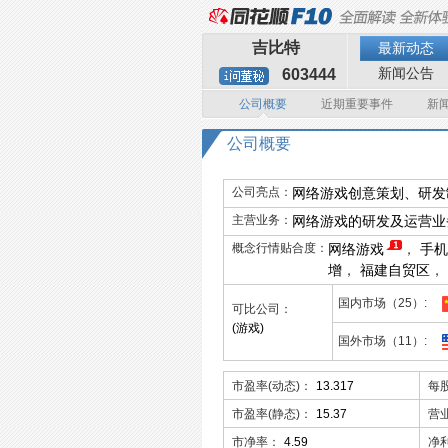
吉比特
最新动态
新闻公告
603444
公司概要
近期重要事件
新
公司概要
公司亮点：
网络游戏创意策划、研发
主营业务：
网络游戏的研发及运营业
概念行情贴合度：
网络游戏
，
手机
增
，
福建自贸区
，
国内市场（25）
可比公司：
(游戏)
国外市场（11）
市盈率(动态)：
13.317
每
市盈率(静态)：
15.37
营
市净率：
4.59
净