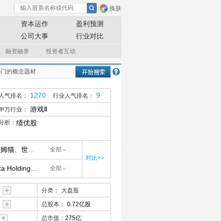
换肤
资本运作
盈利预测
公司大事
行业对比
融资融券
投资者互动
1270
9
人气排名：
行业人气排名：
游戏Ⅱ
申万行业：
分析：
绩优股
汤姆猫
、
世纪华通
、
顺网科技
、
腾讯控股
、
金山软件
、
网龙
、
指尖悦动
、
全部
对比>>
ka Holding
、
Roblox
、
Firy
、
DoubleDown
、
GCL Global
Playtech
、
全部
分类：
大盘股
总股本：
0.72亿股
总市值：
275亿