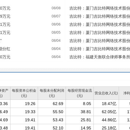
00万元
吉比特：厦门吉比特网络技术股份
08/08
年度业绩说明会的公告
29万元
吉比特：厦门吉比特网络技术股
08/07
议制定2026年半年度利润分配方
71万元
吉比特：厦门吉比特网络技术股份
08/06
预增公告
01万元
吉比特：厦门吉比特网络技术股份有
08/05
者调研沟通活动纪要
”
吉比特：厦门吉比特网络技术股
08/04
减资暨关联交易的进展公告
中期分红
吉比特：厦门吉比特网络技术股份
08/04
派实施公告
70万元
吉比特：福建天衡联合律师事务
08/04
份有限公司差异化权益分派事项
净资产
每股资本公积金
每股未分配利润
每股经营现金流
营业总收入(元)
净利
元)
(元)
(元)
(元)
3.36
19.26
62.69
8.05
18.47亿
6.49
19.33
55.50
38.81
62.05亿
1
4.69
19.41
53.43
25.81
44.86亿
1
3.48
19.41
52.10
14.95
25.18亿