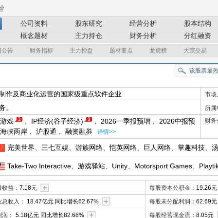
公司资料
股东研究
经营分析
股本结构
概念题材
主力持仓
财务分析
分红融资
闻公告
财务指标
主力控盘
题材要点
龙虎榜
大宗交易
制作及商业化运营的国家级重点软件企业
市场
务。
所属
游戏
，
IP经济(谷子经济)
，
2026一季报预增
，
2026中报预
财务
海峡两岸
，
沪股通
，
融资融券
详情>>
完美世界
、
三七互娱
、
游族网络
、
恺英网络
、
巨人网络
、
掌趣科技
、
Take-Two Interactive
、
游戏驿站
、
Unity
、
Motorsport Games
、
Playti
股收益：
7.18元
每股资本公积金：
19.26元
业总收入：
18.47亿元 同比增长62.67%
每股未分配利润：
62.69元
利润：
5.18亿元 同比增长82.68%
每股经营现金流：
8.05元