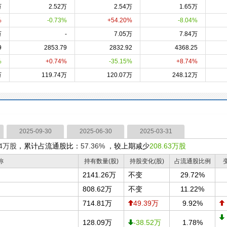
万
2.52万
2.54万
1.65万
%
-0.73%
+54.20%
-8.04%
万
-
7.05万
7.84万
9
2853.79
2832.92
4368.25
%
+0.74%
-35.15%
+8.74%
万
119.74万
120.07万
248.12万
2025-09-30
2025-06-30
2025-03-31
24万股
，累计占流通股比：
57.36%
，较上期减少
208.63万股
称
持有数量(股)
持股变化(股)
占流通股比例
2141.26万
不变
29.72%
808.62万
不变
11.22%
714.81万
49.39万
9.92%
128.09万
-38.52万
1.78%