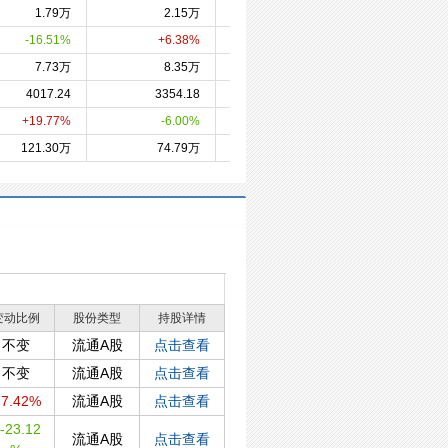
1.79万
2.15万
2.02万
2.2
-16.51%
+6.38%
-9.68%
+4.0
7.73万
8.35万
-
7.8
4017.24
3354.18
3568.16
3222.
+19.77%
-6.00%
+10.72%
-3.8
121.30万
74.79万
76.37万
70.5
变动比例
股份类型
持股详情
不变
流通A股
点击查看
不变
流通A股
点击查看
7.42%
流通A股
点击查看
-23.12
流通A股
点击查看