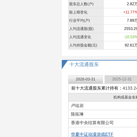
股东总人数(户)
2.82
较上期变化
+11.77
行业平均(户)
7.89
人均流通股(股)
2553.2
人均流通变化
-10.53
人均持股金额(元)
92.61
十大流通股东
2026-03-31
2025-12-31
前十大流通股东累计持有：
4133.
机构或基金名
卢竑岩
陈拓琳
香港中央结算有限公司
华夏中证动漫游戏ETF