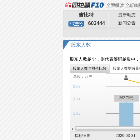
吉比特
最新动态
新闻公告
603444
股东人数
股东人数越少，则代表筹码越集中，
股东人数与股价比较
股东人数增减量
单位：万户
2.63
362.70元
2.25
1.88
指标\日期
2026-03-31