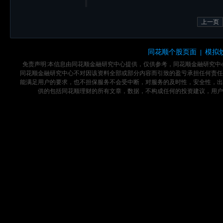
上一页
同花顺个股页面
模拟
|
免责声明:本信息由同花顺金融研究中心提供，仅供参考，同花顺金融研究
同花顺金融研究中心不对因该资料全部或部分内容而引致的盈亏承担任何责任
能满足用户的要求，也不担保服务不会受中断，对服务的及时性，安全性，出
供的包括同花顺理财的所有文章，数据，不构成任何的投资建议，用户