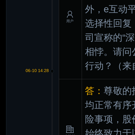
外，e互动
选择性回复
用户
司宣称的“
相悖。请问
行动？
（来
06-10 14:28
答：
尊敬的
均正常有序
险事项，股
始终致力于