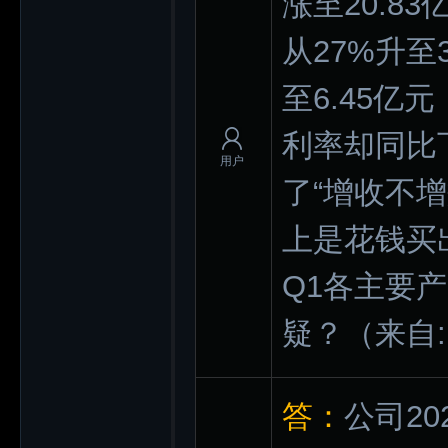
涨至20.8
从27%升至
至6.45亿
利率却同比下
用户
了“增收不
上是花钱买
Q1各主要
疑？
（来自
答：
公司2