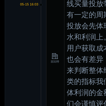
线买量投放
05-15 16:03
有一定的周
投放会先体
水和利润上
用户获取成
也会有差异
吉比特
来判断整体经
类的指标我
体利润的金
们会谨慎评