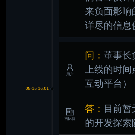
来负面影响
详尽的信息
问：
董事长
上线的时间
用户
互动平台）
05-15 16:01
答：
目前暂
吉比特
的开发探索