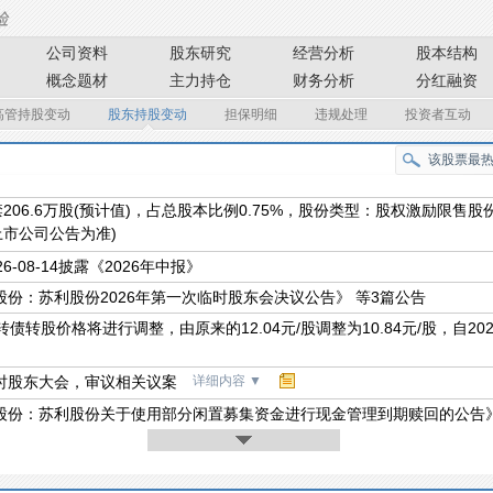
公司资料
股东研究
经营分析
股本结构
概念题材
主力持仓
财务分析
分红融资
高管持股变动
股东持股变动
担保明细
违规处理
投资者互动
206.6万股(预计值)，占总股本比例0.75%，股份类型：股权激励限售
市公司公告为准)
26-08-14披露《2026年中报》
股份：苏利股份2026年第一次临时股东会决议公告》 等3篇公告
债转股价格将进行调整，由原来的12.04元/股调整为10.84元/股，自202
时股东大会，审议相关议案
详细内容
▼
股份：苏利股份关于使用部分闲置募集资金进行现金管理到期赎回的公告》