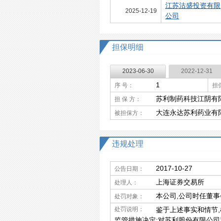
江苏沽盛投资有限
2025-12-19
公司
担保明细
2023-06-30
2022-12-31
1
序 号：
担
苏利制药科技江阴有
担 保 方：
大连永达苏利药业有
被担保方：
违规处理
2017-10-27
公告日期：
上海证券交易所
处理人：
本公司,公司时任董
处罚对象：
处罚说明：
鉴于上述事实和情节,
监管措施决定:对苏利股份有限公