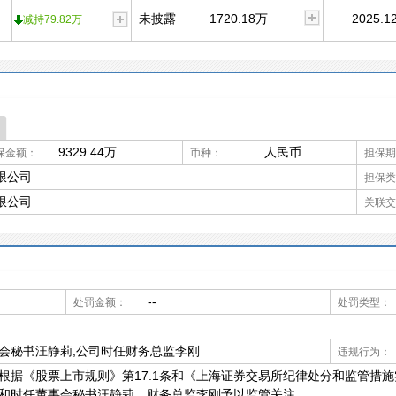
未披露
1720.18万
2025.12
减持79.82万
9329.44万
人民币
保金额：
币种：
担保期
限公司
担保类
限公司
关联交
--
处罚金额：
处罚类型：
事会秘书汪静莉,公司时任财务总监李刚
违规行为：
根据《股票上市规则》第17.1条和《上海证券交易所纪律处分和监管措
司和时任董事会秘书汪静莉、财务总监李刚予以监管关注。