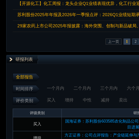
【开源化工】化工周报：龙头企业Q1业绩表现优异，化工行业
苏利股份2025年年报及2026年一季报点评：2026Q1业绩短
29家农药上市公司2025年报披露：海外突围、创制与新品破局
上一页
1
2
研报列表
全部报告
一个月内
二个月内
三个月内
六个
时间排序
买入
增持
中性
减持
卖出
评价类别
评级类别
研
国海证券：苏利股份603585农化制品公司
买入
目进
方正证券：公司点评报告：产业链延伸与
增持